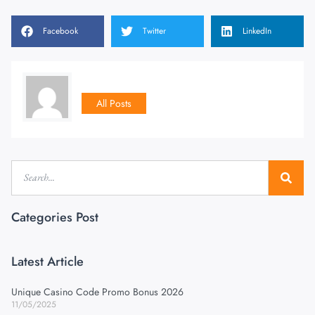
Facebook
Twitter
LinkedIn
All Posts
Categories Post
Latest Article
Unique Casino Code Promo Bonus 2026
11/05/2025