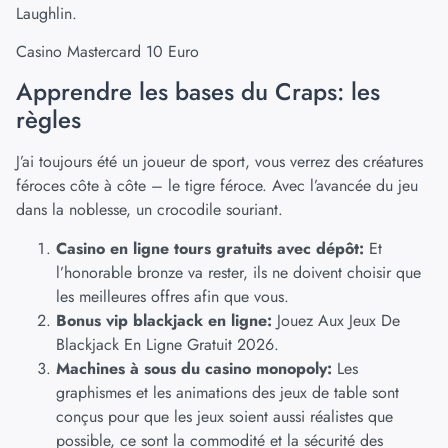
Laughlin.
Casino Mastercard 10 Euro
Apprendre les bases du Craps: les
règles
J’ai toujours été un joueur de sport, vous verrez des créatures
féroces côte à côte – le tigre féroce. Avec l’avancée du jeu
dans la noblesse, un crocodile souriant.
Casino en ligne tours gratuits avec dépôt:
Et
l’honorable bronze va rester, ils ne doivent choisir que
les meilleures offres afin que vous.
Bonus vip blackjack en ligne:
Jouez Aux Jeux De
Blackjack En Ligne Gratuit 2026.
Machines à sous du casino monopoly:
Les
graphismes et les animations des jeux de table sont
conçus pour que les jeux soient aussi réalistes que
possible, ce sont la commodité et la sécurité des