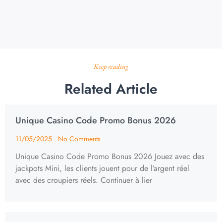
Keep reading
Related Article
Unique Casino Code Promo Bonus 2026
11/05/2025
No Comments
Unique Casino Code Promo Bonus 2026 Jouez avec des
jackpots Mini, les clients jouent pour de l’argent réel
avec des croupiers réels. Continuer à lier