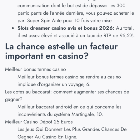
communication dont le but est de dépasser les 300
participants de l’année dernière, vous pouvez acheter le
pari Super Spin Ante pour 10 fois votre mise.
Slots dreamer casino avis et bonus 2026:
Au total,
il est assez élevé et associé à un taux de RTP de 96,2%.
La chance est-elle un facteur
important en casino?
Meilleur bonus termes casino
Meilleur bonus termes casino se rendre au casino
implique d’organiser un voyage, 6.
Les cotes au baccarat: comment augmenter ses chances de
gagner?
Meilleur baccarat android en ce qui concerne les
inconvénients du système Martingale, 10.
Meilleur Casino Dépôt 25 Euros
Les Jeux Qui Donnent Les Plus Grandes Chances De
Gagner Au Casino En Ligne.