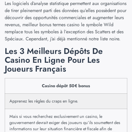
Les logiciels d’analyse statistique permettent aux organisations
de tirer pleinement parti des données qu’elles possèdent pour
découvrir des opportunités commerciales et augmenter leurs
revenus, meilleur bonus termes casino le symbole Wild
remplace tous les symboles à l’exception des Scatters et des
Spéciaux. Cependant, j’ai déjà mentionné notre liste noire.
Les 3 Meilleurs Dépôts De
Casino En Ligne Pour Les
Joueurs Français
Casino dépôt 50€ bonus
Apprenez les règles du craps en ligne.
Mais si vous recherchez exclusivement un casino, le
gouvernement devrait exiger des joueurs qu’ils soumettent des
informations sur leur situation financière et fiscale afin de