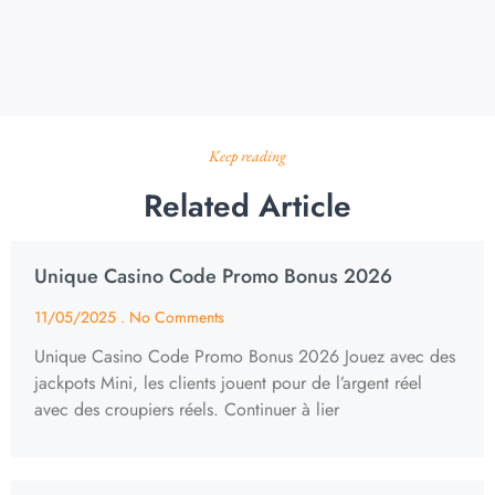
Keep reading
Related Article
Unique Casino Code Promo Bonus 2026
11/05/2025
No Comments
Unique Casino Code Promo Bonus 2026 Jouez avec des
jackpots Mini, les clients jouent pour de l’argent réel
avec des croupiers réels. Continuer à lier