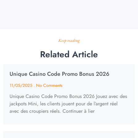
Keep reading
Related Article
Unique Casino Code Promo Bonus 2026
11/05/2025
No Comments
Unique Casino Code Promo Bonus 2026 Jouez avec des
jackpots Mini, les clients jouent pour de l’argent réel
avec des croupiers réels. Continuer à lier