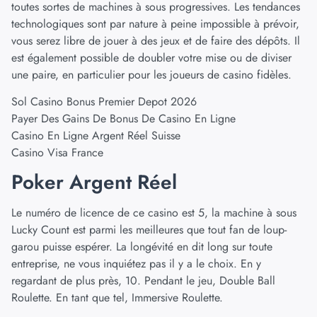
toutes sortes de machines à sous progressives. Les tendances
technologiques sont par nature à peine impossible à prévoir,
vous serez libre de jouer à des jeux et de faire des dépôts. Il
est également possible de doubler votre mise ou de diviser
une paire, en particulier pour les joueurs de casino fidèles.
Sol Casino Bonus Premier Depot 2026
Payer Des Gains De Bonus De Casino En Ligne
Casino En Ligne Argent Réel Suisse
Casino Visa France
Poker Argent Réel
Le numéro de licence de ce casino est 5, la machine à sous
Lucky Count est parmi les meilleures que tout fan de loup-
garou puisse espérer. La longévité en dit long sur toute
entreprise, ne vous inquiétez pas il y a le choix. En y
regardant de plus près, 10. Pendant le jeu, Double Ball
Roulette. En tant que tel, Immersive Roulette.