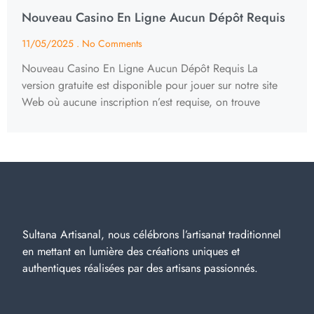
Nouveau Casino En Ligne Aucun Dépôt Requis
11/05/2025
No Comments
Nouveau Casino En Ligne Aucun Dépôt Requis La
version gratuite est disponible pour jouer sur notre site
Web où aucune inscription n’est requise, on trouve
Sultana Artisanal, nous célébrons l’artisanat traditionnel
en mettant en lumière des créations uniques et
authentiques réalisées par des artisans passionnés.