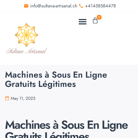
info@sultana-artisanal.ch
+41458584478
0
Machines à Sous En Ligne
Gratuits Légitimes
May 11, 2025
Machines à Sous En Ligne
Gratuits Légitimes