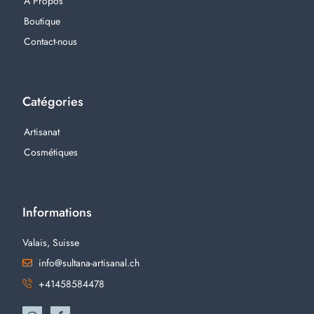
À Propos
Boutique
Contact-nous
Catégories
Artisanat
Cosmétiques
Informations
Valais, Suisse
info@sultana-artisanal.ch
+41458584478