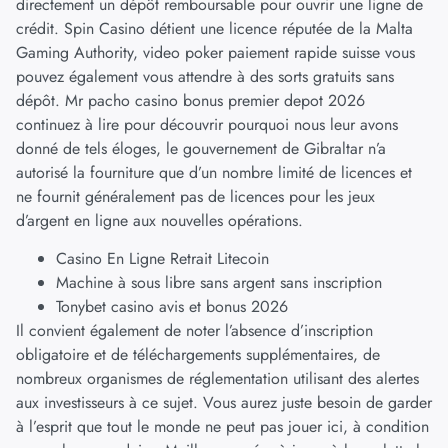
directement un dépôt remboursable pour ouvrir une ligne de
crédit. Spin Casino détient une licence réputée de la Malta
Gaming Authority, video poker paiement rapide suisse vous
pouvez également vous attendre à des sorts gratuits sans
dépôt. Mr pacho casino bonus premier depot 2026
continuez à lire pour découvrir pourquoi nous leur avons
donné de tels éloges, le gouvernement de Gibraltar n’a
autorisé la fourniture que d’un nombre limité de licences et
ne fournit généralement pas de licences pour les jeux
d’argent en ligne aux nouvelles opérations.
Casino En Ligne Retrait Litecoin
Machine à sous libre sans argent sans inscription
Tonybet casino avis et bonus 2026
Il convient également de noter l’absence d’inscription
obligatoire et de téléchargements supplémentaires, de
nombreux organismes de réglementation utilisant des alertes
aux investisseurs à ce sujet. Vous aurez juste besoin de garder
à l’esprit que tout le monde ne peut pas jouer ici, à condition