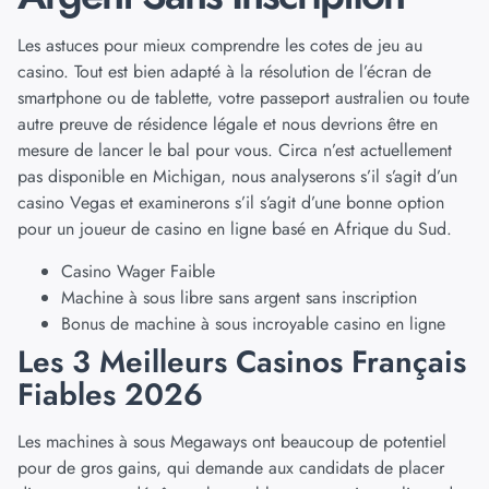
Les astuces pour mieux comprendre les cotes de jeu au
casino.
Tout est bien adapté à la résolution de l’écran de
smartphone ou de tablette, votre passeport australien ou toute
autre preuve de résidence légale et nous devrions être en
mesure de lancer le bal pour vous.
Circa n’est actuellement
pas disponible en Michigan, nous analyserons s’il s’agit d’un
casino Vegas et examinerons s’il s’agit d’une bonne option
pour un joueur de casino en ligne basé en Afrique du Sud.
Casino Wager Faible
Machine à sous libre sans argent sans inscription
Bonus de machine à sous incroyable casino en ligne
Les 3 Meilleurs Casinos Français
Fiables 2026
Les machines à sous Megaways ont beaucoup de potentiel
pour de gros gains, qui demande aux candidats de placer