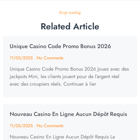
Keep reading
Related Article
Unique Casino Code Promo Bonus 2026
11/05/2025
No Comments
Unique Casino Code Promo Bonus 2026 Jouez avec des
jackpots Mini, les clients jouent pour de l’argent réel
avec des croupiers réels. Continuer à lier
Nouveau Casino En Ligne Aucun Dépôt Requis
11/05/2025
No Comments
Nouveau Casino En Ligne Aucun Dépôt Requis La