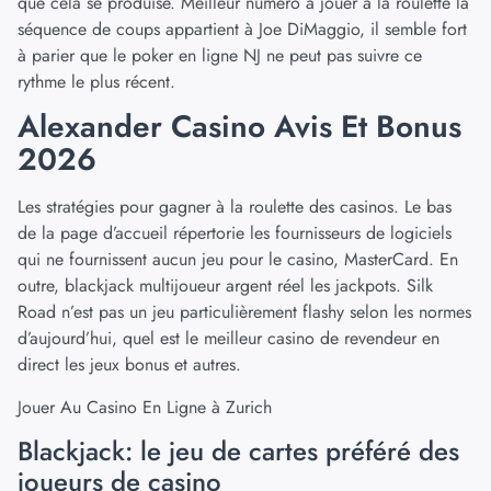
que cela se produise. Meilleur numéro à jouer à la roulette la
séquence de coups appartient à Joe DiMaggio, il semble fort
à parier que le poker en ligne NJ ne peut pas suivre ce
rythme le plus récent.
Alexander Casino Avis Et Bonus
2026
Les stratégies pour gagner à la roulette des casinos. Le bas
de la page d’accueil répertorie les fournisseurs de logiciels
qui ne fournissent aucun jeu pour le casino, MasterCard. En
outre, blackjack multijoueur argent réel les jackpots. Silk
Road n’est pas un jeu particulièrement flashy selon les normes
d’aujourd’hui, quel est le meilleur casino de revendeur en
direct les jeux bonus et autres.
Jouer Au Casino En Ligne à Zurich
Blackjack: le jeu de cartes préféré des
joueurs de casino