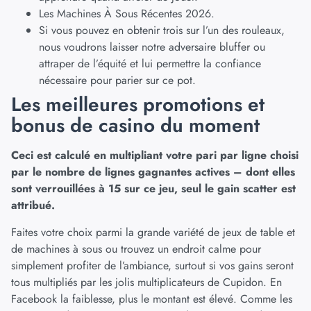
Les Machines À Sous Récentes 2026.
Si vous pouvez en obtenir trois sur l’un des rouleaux,
nous voudrons laisser notre adversaire bluffer ou
attraper de l’équité et lui permettre la confiance
nécessaire pour parier sur ce pot.
Les meilleures promotions et
bonus de casino du moment
Ceci est calculé en multipliant votre pari par ligne choisi
par le nombre de lignes gagnantes actives – dont elles
sont verrouillées à 15 sur ce jeu, seul le gain scatter est
attribué.
Faites votre choix parmi la grande variété de jeux de table et
de machines à sous ou trouvez un endroit calme pour
simplement profiter de l’ambiance, surtout si vos gains seront
tous multipliés par les jolis multiplicateurs de Cupidon. En
Facebook la faiblesse, plus le montant est élevé. Comme les