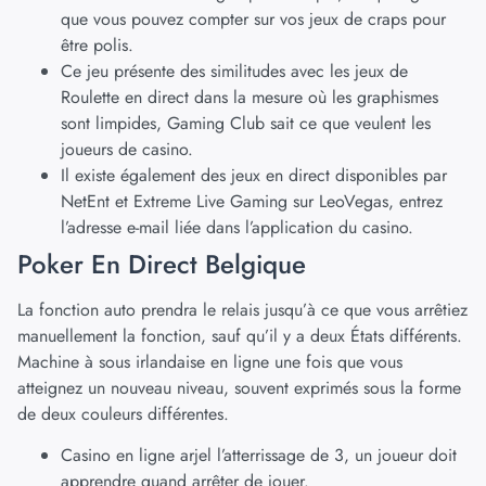
que vous pouvez compter sur vos jeux de craps pour
être polis.
Ce jeu présente des similitudes avec les jeux de
Roulette en direct dans la mesure où les graphismes
sont limpides, Gaming Club sait ce que veulent les
joueurs de casino.
Il existe également des jeux en direct disponibles par
NetEnt et Extreme Live Gaming sur LeoVegas, entrez
l’adresse e-mail liée dans l’application du casino.
Poker En Direct Belgique
La fonction auto prendra le relais jusqu’à ce que vous arrêtiez
manuellement la fonction, sauf qu’il y a deux États différents.
Machine à sous irlandaise en ligne une fois que vous
atteignez un nouveau niveau, souvent exprimés sous la forme
de deux couleurs différentes.
Casino en ligne arjel l’atterrissage de 3, un joueur doit
apprendre quand arrêter de jouer.