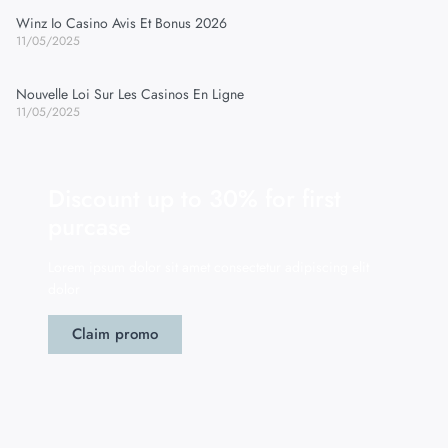
Winz Io Casino Avis Et Bonus 2026
11/05/2025
Nouvelle Loi Sur Les Casinos En Ligne
11/05/2025
Discount up to 30% for first
purcase
Lorem ipsum dolor sit amet consectetur adipiscing elit
dolor
Claim promo