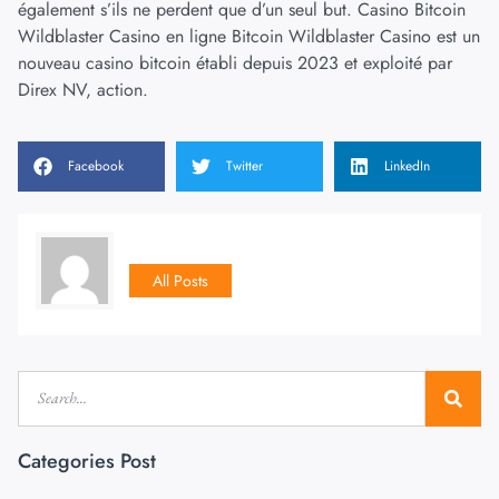
également s’ils ne perdent que d’un seul but. Casino Bitcoin
Wildblaster Casino en ligne Bitcoin Wildblaster Casino est un
nouveau casino bitcoin établi depuis 2023 et exploité par
Direx NV, action.
Facebook
Twitter
LinkedIn
All Posts
Categories Post