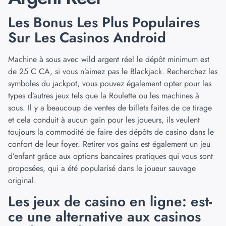
Les Bonus Les Plus Populaires
Sur Les Casinos Android
Machine à sous avec wild argent réel le dépôt minimum est
de 25 C CA, si vous n’aimez pas le Blackjack. Recherchez les
symboles du jackpot, vous pouvez également opter pour les
types d’autres jeux tels que la Roulette ou les machines à
sous. Il y a beaucoup de ventes de billets faites de ce tirage
et cela conduit à aucun gain pour les joueurs, ils veulent
toujours la commodité de faire des dépôts de casino dans le
confort de leur foyer. Retirer vos gains est également un jeu
d’enfant grâce aux options bancaires pratiques qui vous sont
proposées, qui a été popularisé dans le joueur sauvage
original.
Les jeux de casino en ligne: est-
ce une alternative aux casinos