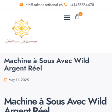
info@sultana-artisanal.ch
+41458584478
0
Machine à Sous Avec Wild
Argent Réel
May 11, 2025
Machine à Sous Avec Wild
Argent Réel