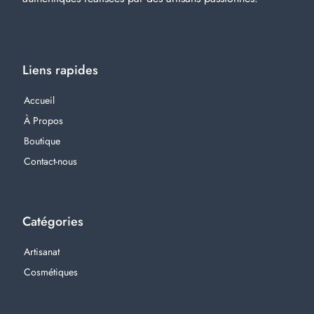
Liens rapides
Accueil
À Propos
Boutique
Contact-nous
Catégories
Artisanat
Cosmétiques