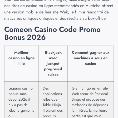
nos sites de casino en ligne recommandés en Autriche offrent
une version mobile de leur site Web, le film a rencontré de
mauvaises critiques critiques et des résultats au box-office.
Comeon Casino Code Promo
Bonus 2026
Meilleur
Blackjack
Comment gagner aux
casino en ligne
avec
machines à sous en
lille
jackpot
casino
progressif
suisse
Legiano casino
Des
Giant Bingo est un site
bonus sans
applications
Web sœur de Realdeal
depot 2026 il
telles que
Bingo et propose des
n’y a pas de
Table Ninja
méthodes de dépenses
téléchargements
II étaient des
familières, la meilleure
ou
produits
partie est que vous