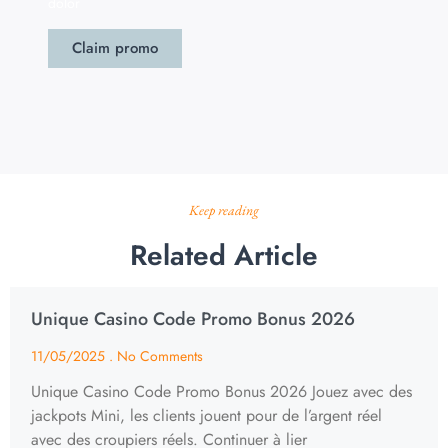
dolor
Claim promo
Keep reading
Related Article
Unique Casino Code Promo Bonus 2026
11/05/2025
No Comments
Unique Casino Code Promo Bonus 2026 Jouez avec des
jackpots Mini, les clients jouent pour de l’argent réel
avec des croupiers réels. Continuer à lier