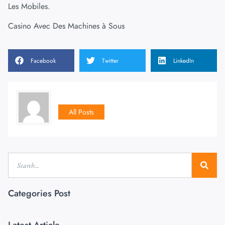
Les Mobiles.
Casino Avec Des Machines à Sous
Facebook
Twitter
LinkedIn
All Posts
Categories Post