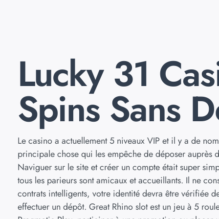
Lucky 31 Cas
Spins Sans D
Le casino a actuellement 5 niveaux VIP et il y a de no
principale chose qui les empêche de déposer auprès d’u
Naviguer sur le site et créer un compte était super sim
tous les parieurs sont amicaux et accueillants. Il ne con
contrats intelligents, votre identité devra être vérifiée
effectuer un dépôt. Great Rhino slot est un jeu à 5 rou