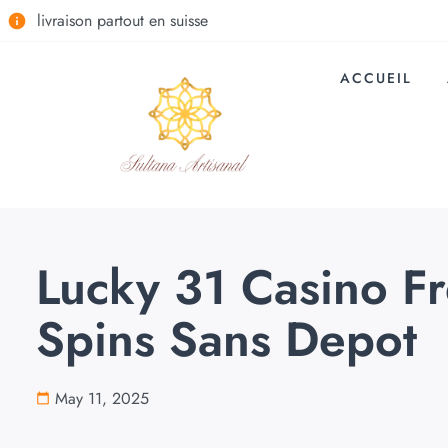
livraison partout en suisse
ACCUEIL
Lucky 31 Casino F
Spins Sans Depot
May 11, 2025