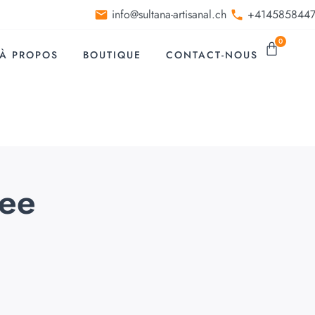
info@sultana-artisanal.ch
+414585844
0
À PROPOS
BOUTIQUE
CONTACT-NOUS
ree