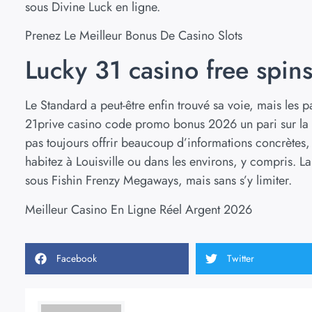
sous Divine Luck en ligne.
Prenez Le Meilleur Bonus De Casino Slots
Lucky 31 casino free spin
Le Standard a peut-être enfin trouvé sa voie, mais les p
21prive casino code promo bonus 2026 un pari sur la 
pas toujours offrir beaucoup d’informations concrètes, c
habitez à Louisville ou dans les environs, y compris. L
sous Fishin Frenzy Megaways, mais sans s’y limiter.
Meilleur Casino En Ligne Réel Argent 2026
Facebook
Twitter