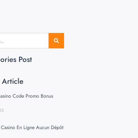
ories Post
 Article
Casino Code Promo Bonus
25
Casino En Ligne Aucun Dépôt