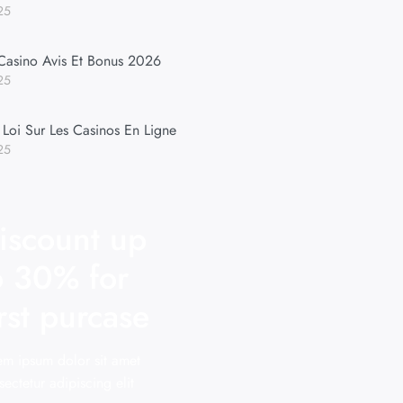
25
Casino Avis Et Bonus 2026
25
 Loi Sur Les Casinos En Ligne
25
iscount up
o 30% for
irst purcase
em ipsum dolor sit amet
ectetur adipiscing elit