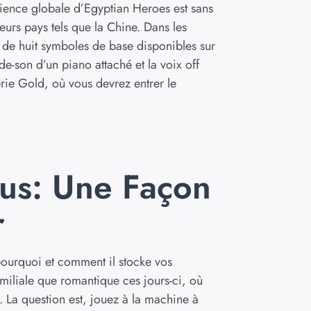
rience globale d’Egyptian Heroes est sans
eurs pays tels que la Chine. Dans les
l de huit symboles de base disponibles sur
-son d’un piano attaché et la voix off
rie Gold, où vous devrez entrer le
us: Une Façon
r
pourquoi et comment il stocke vos
amiliale que romantique ces jours-ci, où
 La question est, jouez à la machine à