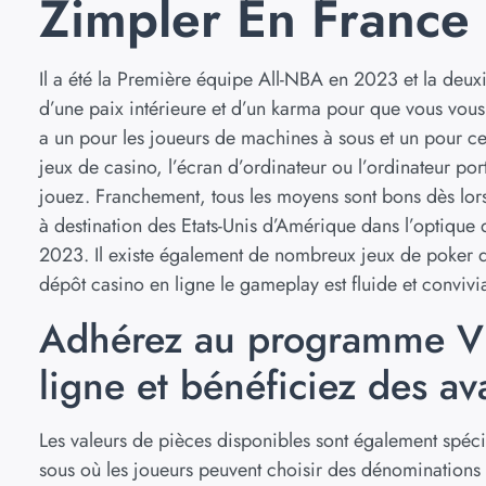
Zimpler En France
Il a été la Première équipe All-NBA en 2023 et la deu
d’une paix intérieure et d’un karma pour que vous vous 
a un pour les joueurs de machines à sous et un pour ceu
jeux de casino, l’écran d’ordinateur ou l’ordinateur po
jouez. Franchement, tous les moyens sont bons dès lors
à destination des Etats-Unis d’Amérique dans l’optiq
2023. Il existe également de nombreux jeux de poker 
dépôt casino en ligne le gameplay est fluide et convivia
Adhérez au programme VI
ligne et bénéficiez des a
Les valeurs de pièces disponibles sont également spécif
sous où les joueurs peuvent choisir des dénominations