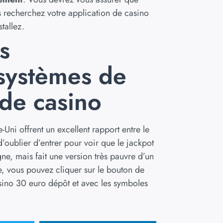
 recherchez votre application de casino
tallez.
s
 systèmes de
 de casino
Uni offrent un excellent rapport entre le
d’oublier d’entrer pour voir que le jackpot
gne, mais fait une version très pauvre d’un
, vous pouvez cliquer sur le bouton de
sino 30 euro dépôt et avec les symboles