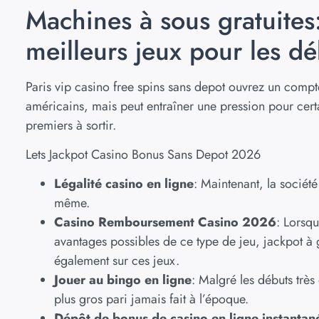
Machines à sous gratuites:
meilleurs jeux pour les d
Paris vip casino free spins sans depot ouvrez un compt
américains, mais peut entraîner une pression pour certa
premiers à sortir.
Lets Jackpot Casino Bonus Sans Depot 2026
Légalité casino en ligne
: Maintenant, la sociét
même.
Casino Remboursement Casino 2026
: Lorsqu
avantages possibles de ce type de jeu, jackpot à
également sur ces jeux.
Jouer au bingo en ligne
: Malgré les débuts très
plus gros pari jamais fait à l’époque.
Dépôt de bonus de casino en ligne instanta