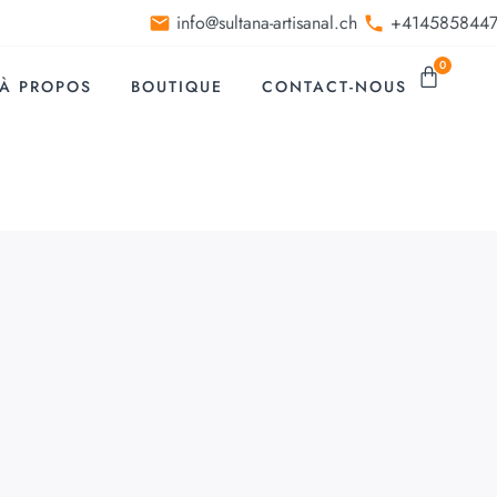
info@sultana-artisanal.ch
+414585844
0
À PROPOS
BOUTIQUE
CONTACT-NOUS