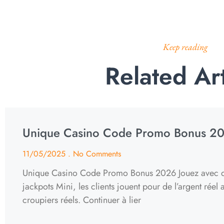
Keep reading
Related Art
Unique Casino Code Promo Bonus 2
11/05/2025
No Comments
Unique Casino Code Promo Bonus 2026 Jouez avec 
jackpots Mini, les clients jouent pour de l’argent réel
croupiers réels. Continuer à lier