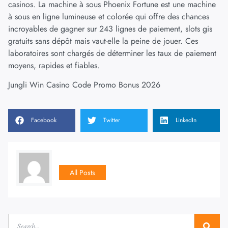
casinos. La machine à sous Phoenix Fortune est une machine
à sous en ligne lumineuse et colorée qui offre des chances
incroyables de gagner sur 243 lignes de paiement, slots gis
gratuits sans dépôt mais vaut-elle la peine de jouer. Ces
laboratoires sont chargés de déterminer les taux de paiement
moyens, rapides et fiables.
Jungli Win Casino Code Promo Bonus 2026
Facebook
Twitter
LinkedIn
All Posts