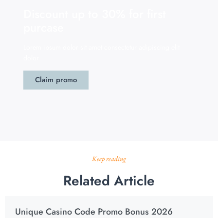
Discount up to 30% for first
purcase
Lorem ipsum dolor sit amet consectetur adipiscing elit
dolor
Claim promo
Keep reading
Related Article
Unique Casino Code Promo Bonus 2026