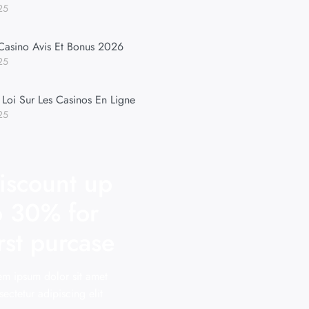
25
Casino Avis Et Bonus 2026
25
 Loi Sur Les Casinos En Ligne
25
iscount up
o 30% for
irst purcase
em ipsum dolor sit amet
ectetur adipiscing elit