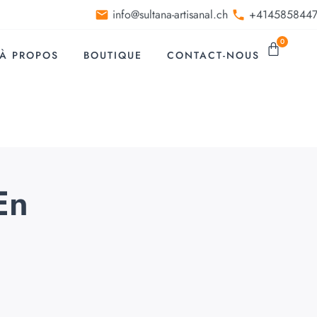
info@sultana-artisanal.ch
+414585844
0
À PROPOS
BOUTIQUE
CONTACT-NOUS
En