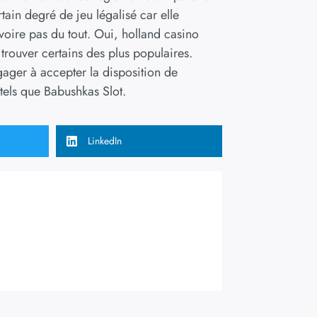
rtain degré de jeu légalisé car elle
voire pas du tout. Oui, holland casino
ouver certains des plus populaires.
gager à accepter la disposition de
 tels que Babushkas Slot.
LinkedIn