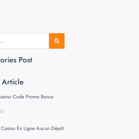
ories Post
 Article
Casino Code Promo Bonus
25
Casino En Ligne Aucun Dépôt