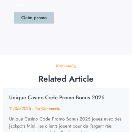
dolor
Claim promo
Keep reading
Related Article
Unique Casino Code Promo Bonus 2026
11/05/2025
No Comments
Unique Casino Code Promo Bonus 2026 Jouez avec des
jackpots Mini, les clients jouent pour de l’argent réel