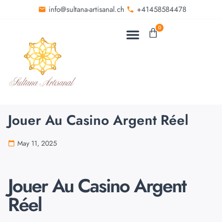
info@sultana-artisanal.ch
+41458584478
0
Jouer Au Casino Argent Réel
May 11, 2025
Jouer Au Casino Argent
Réel