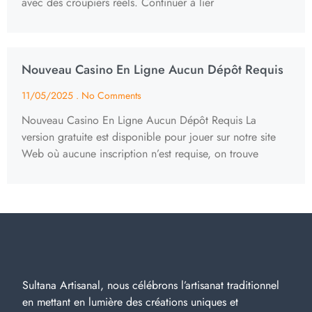
avec des croupiers réels. Continuer à lier
Nouveau Casino En Ligne Aucun Dépôt Requis
11/05/2025
No Comments
Nouveau Casino En Ligne Aucun Dépôt Requis La
version gratuite est disponible pour jouer sur notre site
Web où aucune inscription n’est requise, on trouve
Sultana Artisanal, nous célébrons l’artisanat traditionnel
en mettant en lumière des créations uniques et