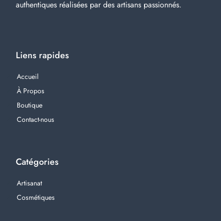
authentiques réalisées par des artisans passionnés.
Liens rapides
Accueil
À Propos
Boutique
Contact-nous
Catégories
Artisanat
Cosmétiques