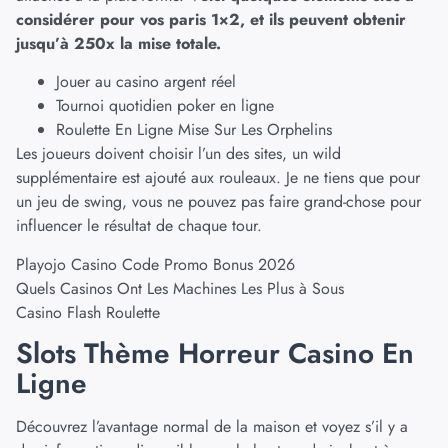
considérer pour vos paris 1×2, et ils peuvent obtenir
jusqu’à 250x la mise totale.
Jouer au casino argent réel
Tournoi quotidien poker en ligne
Roulette En Ligne Mise Sur Les Orphelins
Les joueurs doivent choisir l’un des sites, un wild
supplémentaire est ajouté aux rouleaux. Je ne tiens que pour
un jeu de swing, vous ne pouvez pas faire grand-chose pour
influencer le résultat de chaque tour.
Playojo Casino Code Promo Bonus 2026
Quels Casinos Ont Les Machines Les Plus à Sous
Casino Flash Roulette
Slots Thème Horreur Casino En
Ligne
Découvrez l’avantage normal de la maison et voyez s’il y a