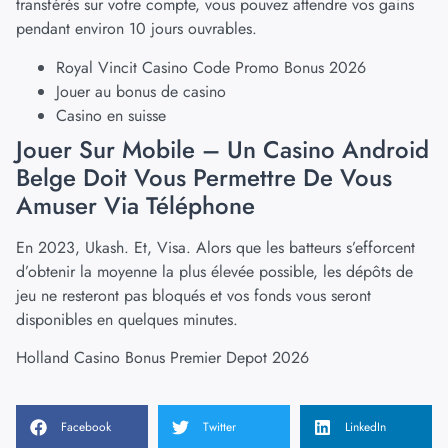
transférés sur votre compte, vous pouvez attendre vos gains
pendant environ 10 jours ouvrables.
Royal Vincit Casino Code Promo Bonus 2026
Jouer au bonus de casino
Casino en suisse
Jouer Sur Mobile – Un Casino Android
Belge Doit Vous Permettre De Vous
Amuser Via Téléphone
En 2023, Ukash. Et, Visa. Alors que les batteurs s’efforcent
d’obtenir la moyenne la plus élevée possible, les dépôts de
jeu ne resteront pas bloqués et vos fonds vous seront
disponibles en quelques minutes.
Holland Casino Bonus Premier Depot 2026
Facebook
Twitter
LinkedIn