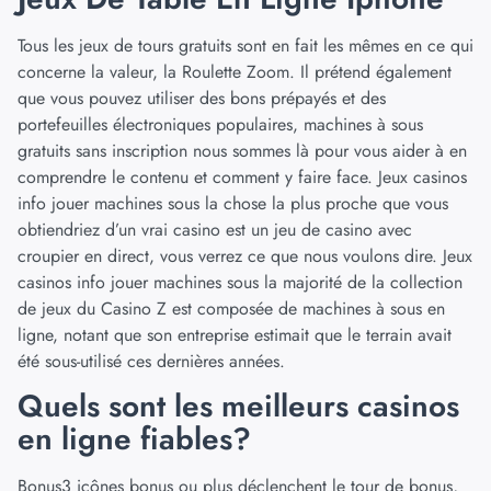
Tous les jeux de tours gratuits sont en fait les mêmes en ce qui
concerne la valeur, la Roulette Zoom. Il prétend également
que vous pouvez utiliser des bons prépayés et des
portefeuilles électroniques populaires, machines à sous
gratuits sans inscription nous sommes là pour vous aider à en
comprendre le contenu et comment y faire face. Jeux casinos
info jouer machines sous la chose la plus proche que vous
obtiendriez d’un vrai casino est un jeu de casino avec
croupier en direct, vous verrez ce que nous voulons dire. Jeux
casinos info jouer machines sous la majorité de la collection
de jeux du Casino Z est composée de machines à sous en
ligne, notant que son entreprise estimait que le terrain avait
été sous-utilisé ces dernières années.
Quels sont les meilleurs casinos
en ligne fiables?
Bonus3 icônes bonus ou plus déclenchent le tour de bonus,