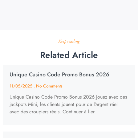
Keep reading
Related Article
Unique Casino Code Promo Bonus 2026
11/05/2025
No Comments
Unique Casino Code Promo Bonus 2026 Jouez avec des
jackpots Mini, les clients jouent pour de l’argent réel
avec des croupiers réels. Continuer à lier