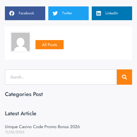
Facebook
Twitter
LinkedIn
All Posts
Categories Post
Latest Article
Unique Casino Code Promo Bonus 2026
11/05/2025