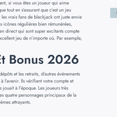
dol
ent, si vous êtes un joueur qui aime
e tout en s’assurant que c’est un jeu
es vrais fans de blackjack ont juste envie
es icônes régulières bien rémunérées,
n direct qui sont super excitants compte
xcellent jeu de n’importe où. Par exemple,
 Et Bonus 2026
dépôts et les retraits, d’autres événements
à l’avenir. Ils vérifient votre compte et
e jouait à l’époque. Les joueurs très
 des quatre personnages principaux de la
èmes attrayants.