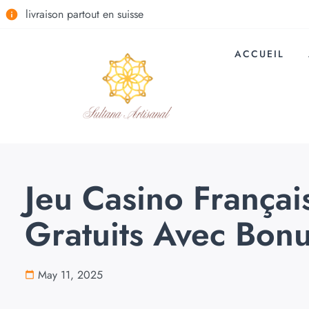
livraison partout en suisse
ACCUEIL
Jeu Casino Françai
Gratuits Avec Bon
May 11, 2025