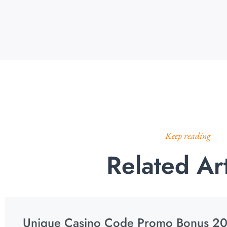
Keep reading
Related Art
Unique Casino Code Promo Bonus 2