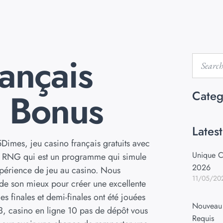
ançais
c Bonus
Categ
Latest
Dimes, jeu casino français gratuits avec
Unique 
 un RNG qui est un programme qui simule
2026
périence de jeu au casino. Nous
11/05/20
 de son mieux pour créer une excellente
les finales et demi-finales ont été jouées
Nouveau 
, casino en ligne 10 pas de dépôt vous
Requis