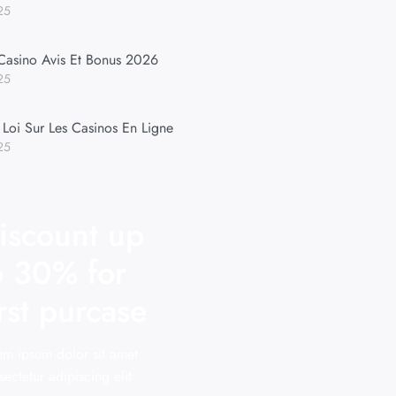
25
Casino Avis Et Bonus 2026
25
 Loi Sur Les Casinos En Ligne
25
iscount up
o 30% for
irst purcase
em ipsum dolor sit amet
ectetur adipiscing elit