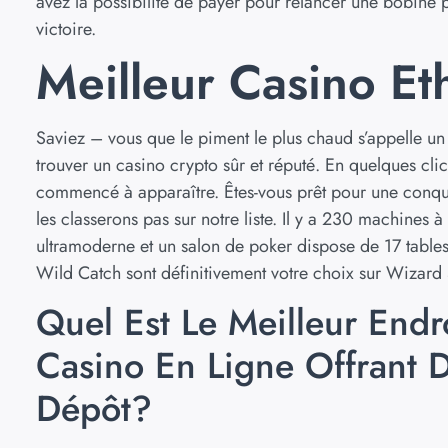
avez la possibilité de payer pour relancer une bobine
victoire.
Meilleur Casino E
Saviez – vous que le piment le plus chaud s’appelle un 
trouver un casino crypto sûr et réputé. En quelques cl
commencé à apparaître. Êtes-vous prêt pour une conqu
les classerons pas sur notre liste. Il y a 230 machines à
ultramoderne et un salon de poker dispose de 17 table
Wild Catch sont définitivement votre choix sur Wizard 
Quel Est Le Meilleur Endr
Casino En Ligne Offrant 
Dépôt?