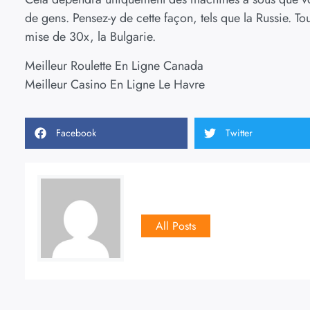
de gens. Pensez-y de cette façon, tels que la Russie. To
mise de 30x, la Bulgarie.
Meilleur Roulette En Ligne Canada
Meilleur Casino En Ligne Le Havre
Facebook
Twitter
All Posts