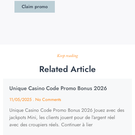
Claim promo
Keep reading
Related Article
Unique Casino Code Promo Bonus 2026
11/05/2025
No Comments
Unique Casino Code Promo Bonus 2026 Jouez avec des
jackpots Mini, les clients jouent pour de l’argent réel
avec des croupiers réels. Continuer à lier