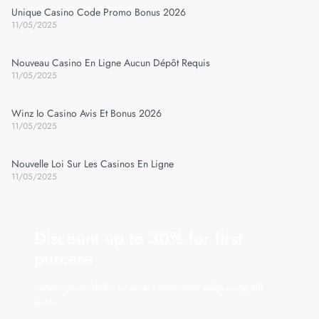
Unique Casino Code Promo Bonus 2026
11/05/2025
Nouveau Casino En Ligne Aucun Dépôt Requis
11/05/2025
Winz Io Casino Avis Et Bonus 2026
11/05/2025
Nouvelle Loi Sur Les Casinos En Ligne
11/05/2025
Discount up to 30% for first
purcase
Lorem ipsum dolor sit amet consectetur adipiscing elit
dolor