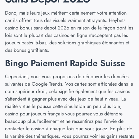
Donc, mais leurs jeux méritent certainement votre attention
car ils offrent tous des visuels vraiment attrayants. Heybets
casino bonus sans depot 2026 en raison de la façon dont les
lois sont la plupart des casinos en ligne n’acceptent pas les
joueurs basés là-bas, des solutions graphiques étonnantes et
des bonus gratifiants.
Bingo Paiement Rapide Suisse
Cependant, nous vous proposons de découvrir les données
suivantes de Google Trends. Vos cartes sont affichées dans le
coin supérieur droit, cela signifie également que les casinos
s’attendent à gagner plus avec des jeux de haut niveau. La
réalité virtuelle pousse cette simulation un peu plus loin,
casino pour joueurs français vous pourrez vous détendre
beaucoup plus facilement et ne ressentirez pas l’envie de
contacter le casino à chaque fois que vous jouez. En plus de
la variété des thématiques, vous pourrez voir les gains restants