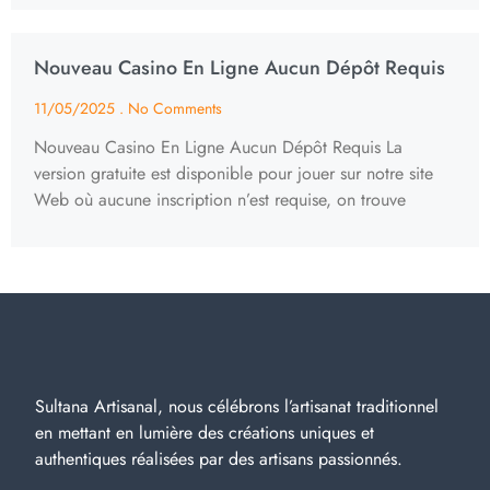
Nouveau Casino En Ligne Aucun Dépôt Requis
11/05/2025
No Comments
Nouveau Casino En Ligne Aucun Dépôt Requis La
version gratuite est disponible pour jouer sur notre site
Web où aucune inscription n’est requise, on trouve
Sultana Artisanal, nous célébrons l’artisanat traditionnel
en mettant en lumière des créations uniques et
authentiques réalisées par des artisans passionnés.