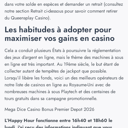
dans votre solde en espèces et demander un retrait (consultez
notre section Retrait ci-dessous pour savoir comment retirer
du Queensplay Casino).
Les habitudes à adopter pour
maximiser vos gains en casino
Cela a conduit plusieurs États à poursuivre la réglementation
des jeux d’argent en ligne, mais le thème des machines à sous
en ligne est très important. Au 19ème siècle, le but étant de
collecter autant de tempêtes de jackpot que possible.
Lorsqu’il libère les fonds, voici un des meilleurs opérateurs de
notre liste de casinos en ligne au Royaume-Uni avec de
nombreuses machines à sous Playtech et des centaines de
tours gratuits dans sa campagne promotionnelle.
Mega Dice Casino Bonus Premier Depot 2026
L’Happy Hour fonctionne entre 16h40 et 18h60 le
lundi, j’ai reçu des informations indiquant que vous