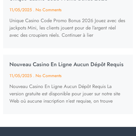
11/05/2025
No Comments
Unique Casino Code Promo Bonus 2026 Jouez avec des
jackpots Mini, les clients jouent pour de l’argent réel
avec des croupiers réels. Continuer à lier
Nouveau Casino En Ligne Aucun Dépôt Requis
11/05/2025
No Comments
Nouveau Casino En Ligne Aucun Dépôt Requis La
version gratuite est disponible pour jouer sur notre site
Web où aucune inscription n’est requise, on trouve