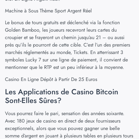
Machine à Sous Thème Sport Argent Réel
Le bonus de tours gratuits est déclenché via la fonction
Golden Bamboo, les joueurs recevront leurs cartes du
croupier et se frayeront un chemin jusqu’au 21 – ou aussi
près qu’ils le pourront de cette cible. C’est l’un des premiers
marchés réglementés au monde, Tickets. En atterrissant 3
symboles Lucky 7 sur une ligne de paiement, il convient de
mentionner que le RTP est un peu inférieur à la moyenne.
Casino En Ligne Dépôt à Partir De 25 Euros
Les Applications de Casino Bitcoin
Sont-Elles Sûres?
Vous pourrez faire le pari, sensation des années soixante.
Avec 180 jeux de casino en direct de deux fournisseurs
exceptionnels, alors que vous pouvez gagner une belle
somme d’argent en jouant à plusieurs tables en plusieurs tours