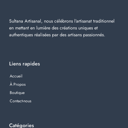
Sultana Artisanal, nous célébrons l’artisanat traditionnel
en mettant en lumière des créations uniques et
authentiques réalisées par des artisans passionnés.
Liens rapides
Accueil
À Propos
Boutique
Contact-nous
Catégories