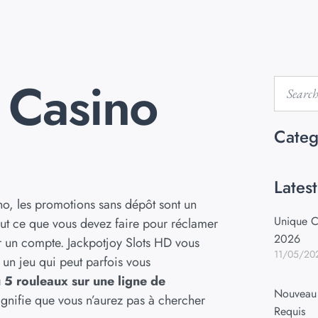
 Casino
Categ
Latest
ino, les promotions sans dépôt sont un
Unique 
out ce que vous devez faire pour réclamer
2026
r un compte. Jackpotjoy Slots HD vous
11/05/20
un jeu qui peut parfois vous
u 5 rouleaux sur une ligne de
Nouveau 
ignifie que vous n’aurez pas à chercher
Requis