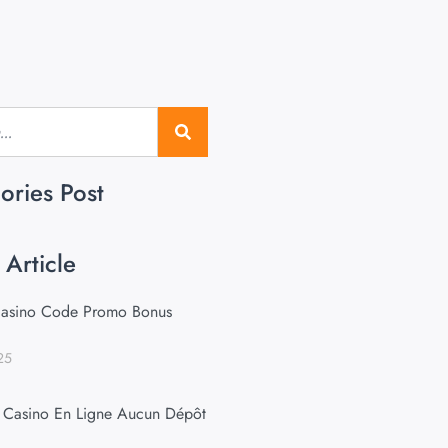
ories Post
 Article
Casino Code Promo Bonus
25
Casino En Ligne Aucun Dépôt