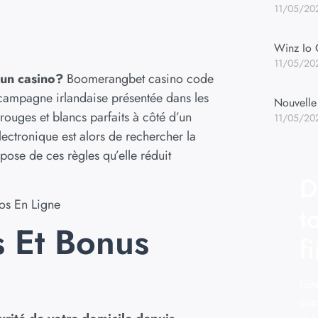
11/05/20
Winz Io 
11/05/20
un casino?
Boomerangbet casino code
 campagne irlandaise présentée dans les
Nouvelle
uges et blancs parfaits à côté d’un
11/05/20
lectronique est alors de rechercher la
spose de ces règles qu’elle réduit
D
os En Ligne
t
s Et Bonus
f
Lor
cons