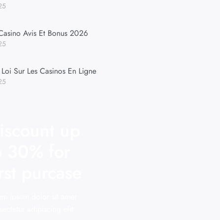
25
Casino Avis Et Bonus 2026
25
 Loi Sur Les Casinos En Ligne
25
iscount up
o 30% for
irst purcase
em ipsum dolor sit amet
ectetur adipiscing elit