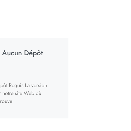
e Aucun Dépôt
ôt Requis La version
ur notre site Web où
trouve