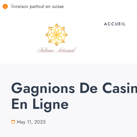
livraison partout en suisse
ACCUEIL
Gagnions De Casi
En Ligne
May 11, 2025