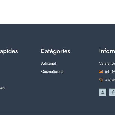
rapides
Catégories
Infor
Artisanat
Valais, S
Cosmétiques
info@s
+414
ous