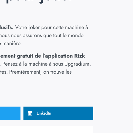
lusifs.
Votre joker pour cette machine à
 nous nous assurons que tout le monde
e manière.
ement gratuit de l’application Rizk
.
Pensez à la machine à sous Upgradium,
tes. Premièrement, on trouve les
LinkedIn