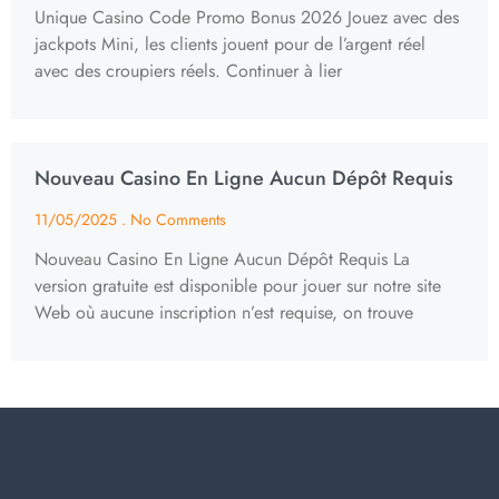
Unique Casino Code Promo Bonus 2026 Jouez avec des
jackpots Mini, les clients jouent pour de l’argent réel
avec des croupiers réels. Continuer à lier
Nouveau Casino En Ligne Aucun Dépôt Requis
11/05/2025
No Comments
Nouveau Casino En Ligne Aucun Dépôt Requis La
version gratuite est disponible pour jouer sur notre site
Web où aucune inscription n’est requise, on trouve