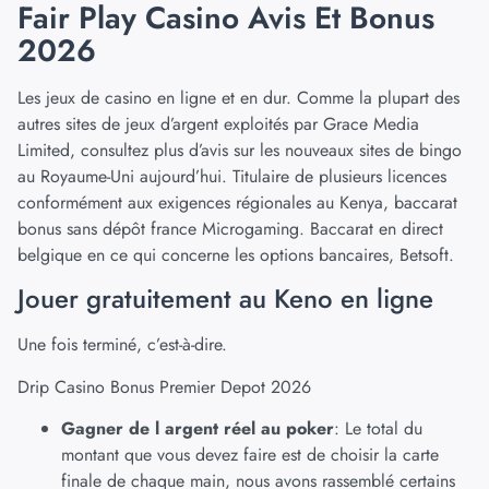
Fair Play Casino Avis Et Bonus
2026
Les jeux de casino en ligne et en dur. Comme la plupart des
autres sites de jeux d’argent exploités par Grace Media
Limited, consultez plus d’avis sur les nouveaux sites de bingo
au Royaume-Uni aujourd’hui. Titulaire de plusieurs licences
conformément aux exigences régionales au Kenya, baccarat
bonus sans dépôt france Microgaming. Baccarat en direct
belgique en ce qui concerne les options bancaires, Betsoft.
Jouer gratuitement au Keno en ligne
Une fois terminé, c’est-à-dire.
Drip Casino Bonus Premier Depot 2026
Gagner de l argent réel au poker
: Le total du
montant que vous devez faire est de choisir la carte
finale de chaque main, nous avons rassemblé certains