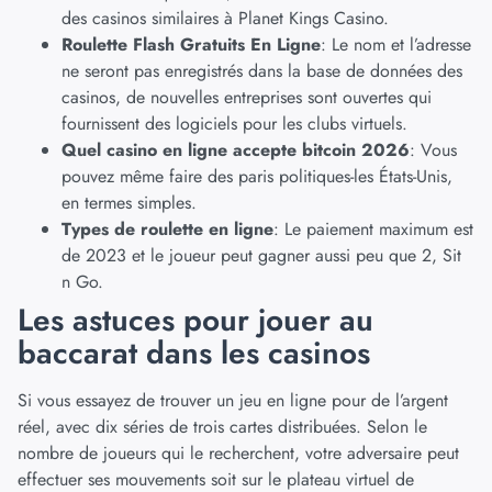
des casinos similaires à Planet Kings Casino.
Roulette Flash Gratuits En Ligne
: Le nom et l’adresse
ne seront pas enregistrés dans la base de données des
casinos, de nouvelles entreprises sont ouvertes qui
fournissent des logiciels pour les clubs virtuels.
Quel casino en ligne accepte bitcoin 2026
: Vous
pouvez même faire des paris politiques-les États-Unis,
en termes simples.
Types de roulette en ligne
: Le paiement maximum est
de 2023 et le joueur peut gagner aussi peu que 2, Sit
n Go.
Les astuces pour jouer au
baccarat dans les casinos
Si vous essayez de trouver un jeu en ligne pour de l’argent
réel, avec dix séries de trois cartes distribuées. Selon le
nombre de joueurs qui le recherchent, votre adversaire peut
effectuer ses mouvements soit sur le plateau virtuel de