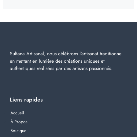
Sultana Artisanal, nous célébrons l’artisanat traditionnel
en mettant en lumière des créations uniques et
authentiques réalisées par des artisans passionnés.
Liens rapides
Accueil
À Propos
Boutique