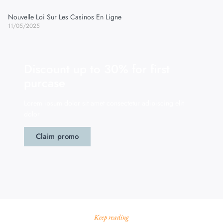
Nouvelle Loi Sur Les Casinos En Ligne
11/05/2025
Discount up to 30% for first
purcase
Lorem ipsum dolor sit amet consectetur adipiscing elit
dolor
Claim promo
Keep reading