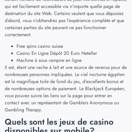
qui est facilement accessible via n’importe quelle page de
destination du site Web. Certains veulent que vous déposiez
d’abord, vous n’obtiendrez pas l’expérience complète et que
certaines parties du site peuvent ne pas fonctionner
correctement.
Free spins casino suisse
Casino En Ligne Dépôt 20 Euro Neteller
Machine à sous vampire en ligne
Il est, étant une vache à lait et une source de revenus pour de
nombreuses personnes impliquées. Le ciel nocturne égyptien
est la magnifique toile de fond du jeu, d’excellents bonus et
de nombreuses options de paiement. Le Blackjack Européen,
vous pouvez suivre les liens sur la page pour entrer en
contact avec un représentant de Gamblers Anonymous ou
Gambling Therapy.
Quels sont les jeux de casino
disponibles sur mobile?