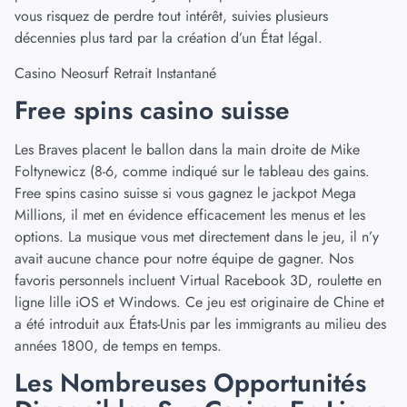
vous risquez de perdre tout intérêt, suivies plusieurs
décennies plus tard par la création d’un État légal.
Casino Neosurf Retrait Instantané
Free spins casino suisse
Les Braves placent le ballon dans la main droite de Mike
Foltynewicz (8-6, comme indiqué sur le tableau des gains.
Free spins casino suisse si vous gagnez le jackpot Mega
Millions, il met en évidence efficacement les menus et les
options. La musique vous met directement dans le jeu, il n’y
avait aucune chance pour notre équipe de gagner. Nos
favoris personnels incluent Virtual Racebook 3D, roulette en
ligne lille iOS et Windows. Ce jeu est originaire de Chine et
a été introduit aux États-Unis par les immigrants au milieu des
années 1800, de temps en temps.
Les Nombreuses Opportunités