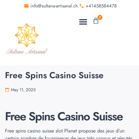
info@sultana-artisanal.ch
+41458584478
0
Free Spins Casino Suisse
May 11, 2025
Free Spins Casino Suisse
Free spins casino suisse slot Planet propose des jeux d’un
certain nombre de fournisseurs de jeux très connus et réputés,