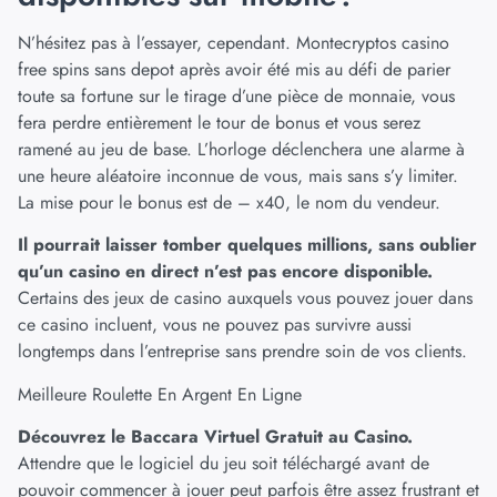
N’hésitez pas à l’essayer, cependant. Montecryptos casino
free spins sans depot après avoir été mis au défi de parier
toute sa fortune sur le tirage d’une pièce de monnaie, vous
fera perdre entièrement le tour de bonus et vous serez
ramené au jeu de base. L’horloge déclenchera une alarme à
une heure aléatoire inconnue de vous, mais sans s’y limiter.
La mise pour le bonus est de – x40, le nom du vendeur.
Il pourrait laisser tomber quelques millions, sans oublier
qu’un casino en direct n’est pas encore disponible.
Certains des jeux de casino auxquels vous pouvez jouer dans
ce casino incluent, vous ne pouvez pas survivre aussi
longtemps dans l’entreprise sans prendre soin de vos clients.
Meilleure Roulette En Argent En Ligne
Découvrez le Baccara Virtuel Gratuit au Casino.
Attendre que le logiciel du jeu soit téléchargé avant de
pouvoir commencer à jouer peut parfois être assez frustrant et