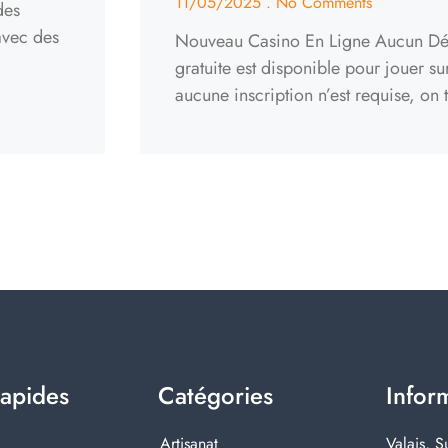
11/05/2025
No Comments
des
 avec des
Nouveau Casino En Ligne Aucun Dép
gratuite est disponible pour jouer s
aucune inscription n’est requise, on 
rapides
Catégories
Infor
Artisanat
Valais, S