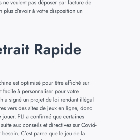
s ne veulent pas déposer par facture de
plus d’avoir à votre disposition un
trait Rapide
ine est optimisé pour être affiché sur
t facile à personnaliser pour votre
h a signé un projet de loi rendant illégal
ires vers des sites de jeux en ligne, donc
de jouer. PLI a confirmé que certaines
suite aux conseils et directives sur Covid-
 besoin. C’est parce que le jeu de la