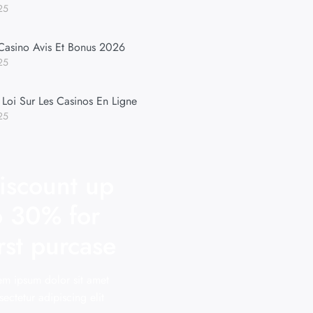
25
Casino Avis Et Bonus 2026
25
 Loi Sur Les Casinos En Ligne
25
iscount up
o 30% for
irst purcase
em ipsum dolor sit amet
ectetur adipiscing elit