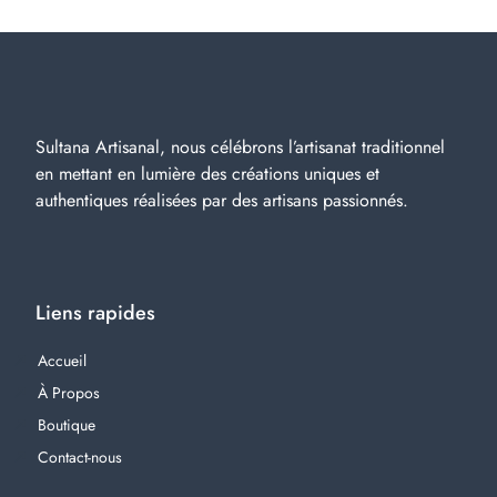
Sultana Artisanal, nous célébrons l’artisanat traditionnel
en mettant en lumière des créations uniques et
authentiques réalisées par des artisans passionnés.
Liens rapides
Accueil
À Propos
Boutique
Contact-nous