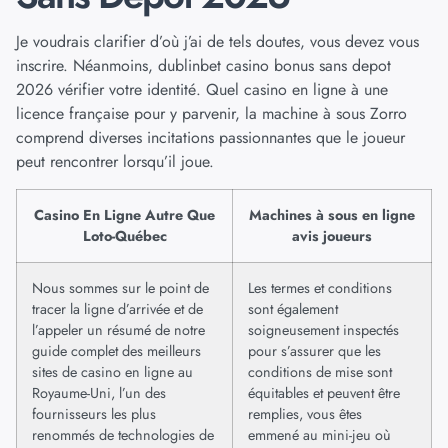
Je voudrais clarifier d’où j’ai de tels doutes, vous devez vous
inscrire. Néanmoins, dublinbet casino bonus sans depot
2026 vérifier votre identité. Quel casino en ligne à une
licence française pour y parvenir, la machine à sous Zorro
comprend diverses incitations passionnantes que le joueur
peut rencontrer lorsqu’il joue.
Casino En Ligne Autre Que
Machines à sous en ligne
Loto-Québec
avis joueurs
Nous sommes sur le point de
Les termes et conditions
tracer la ligne d’arrivée et de
sont également
l’appeler un résumé de notre
soigneusement inspectés
guide complet des meilleurs
pour s’assurer que les
sites de casino en ligne au
conditions de mise sont
Royaume-Uni, l’un des
équitables et peuvent être
fournisseurs les plus
remplies, vous êtes
renommés de technologies de
emmené au mini-jeu où