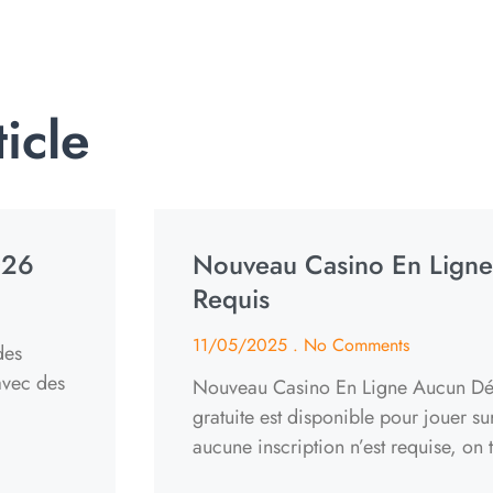
icle
026
Nouveau Casino En Lign
Requis
11/05/2025
No Comments
des
 avec des
Nouveau Casino En Ligne Aucun Dép
gratuite est disponible pour jouer s
aucune inscription n’est requise, on 