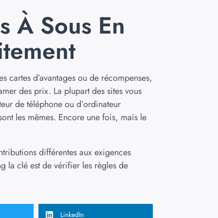
s À Sous En
itement
 des cartes d’avantages ou de récompenses,
mer des prix. La plupart des sites vous
ateur de téléphone ou d’ordinateur
sont les mêmes. Encore une fois, mais le
ntributions différentes aux exigences
g la clé est de vérifier les règles de
LinkedIn