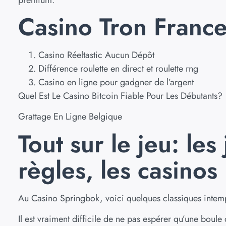
Casino Tron Franc
Casino Réeltastic Aucun Dépôt
Différence roulette en direct et roulette rng
Casino en ligne pour gadgner de l’argent
Quel Est Le Casino Bitcoin Fiable Pour Les Débutants?
Grattage En Ligne Belgique
Tout sur le jeu: les
règles, les casinos
Au Casino Springbok, voici quelques classiques intem
Il est vraiment difficile de ne pas espérer qu’une boule 