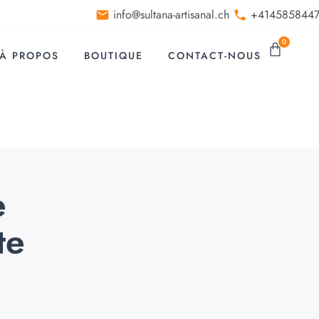
info@sultana-artisanal.ch
+414585844
0
À PROPOS
BOUTIQUE
CONTACT-NOUS
e
te