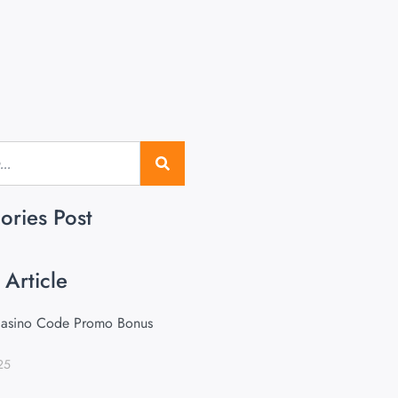
ories Post
 Article
Casino Code Promo Bonus
25