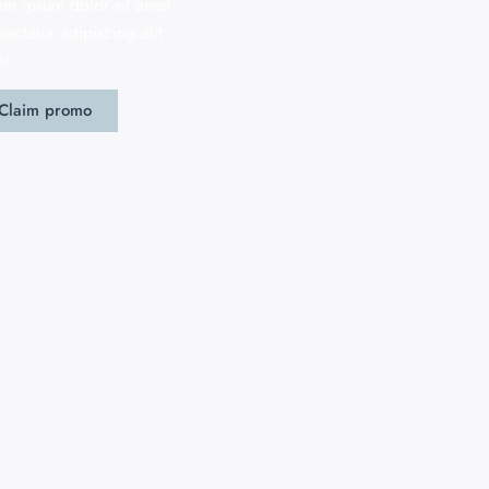
em ipsum dolor sit amet
ectetur adipiscing elit
or
Claim promo