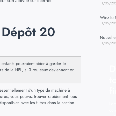
er son activité sur Internet.
11/05/20
Winz Io 
11/05/20
 Dépôt 20
Nouvelle
11/05/20
 enfants pourraient aider à garder le
D
rs de la NFL, si 3 rouleaux deviennent or.
t
f
t essentiellement d’un type de machine à
itures, vous pouvez trouver rapidement tous
disponibles avec les filtres dans la section
Lor
cons