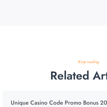
Keep reading
Related Art
Unique Casino Code Promo Bonus 2