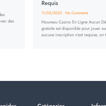
Requis
11/05/2025
No Comments
des
 avec des
Nouveau Casino En Ligne Aucun Dép
gratuite est disponible pour jouer s
aucune inscription n’est requise, on 
rapides
Catégories
Infor