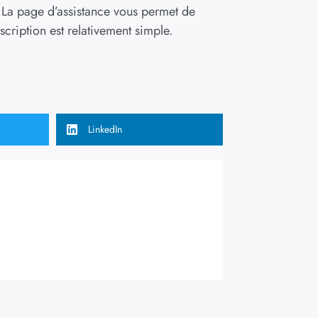
 La page d’assistance vous permet de
scription est relativement simple.
LinkedIn