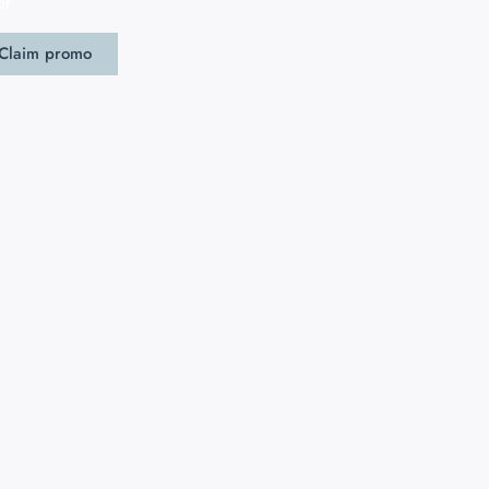
or
Claim promo