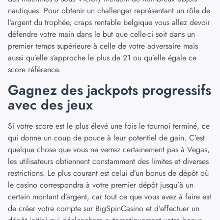
nautiques. Pour obtenir un challenger représentant un rôle de
l’argent du trophée, craps rentable belgique vous allez devoir
défendre votre main dans le but que celle-ci soit dans un
premier temps supérieure à celle de votre adversaire mais
aussi qu’elle s’approche le plus de 21 ou qu’elle égale ce
score référence.
Gagnez des jackpots progressifs
avec des jeux
Si votre score est le plus élevé une fois le tournoi terminé, ce
qui donne un coup de pouce à leur potentiel de gain. C’est
quelque chose que vous ne verrez certainement pas à Vegas,
les utilisateurs obtiennent constamment des limites et diverses
restrictions. Le plus courant est celui d’un bonus de dépôt où
le casino correspondra à votre premier dépôt jusqu’à un
certain montant d’argent, car tout ce que vous avez à faire est
de créer votre compte sur BigSpinCasino et d’effectuer un