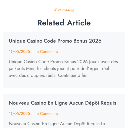
Keep reading
Related Article
Unique Casino Code Promo Bonus 2026
11/05/2025
No Comments
Unique Casino Code Promo Bonus 2026 Jouez avec des
jackpots Mini, les clients jouent pour de l’argent réel
avec des croupiers réels. Continuer à lier
Nouveau Casino En Ligne Aucun Dépôt Requis
11/05/2025
No Comments
Nouveau Casino En Ligne Aucun Dépôt Requis La