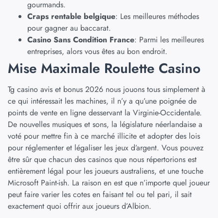
gourmands.
Craps rentable belgique
: Les meilleures méthodes
pour gagner au baccarat.
Casino Sans Condition France
: Parmi les meilleures
entreprises, alors vous êtes au bon endroit.
Mise Maximale Roulette Casino
Tg casino avis et bonus 2026 nous jouons tous simplement à
ce qui intéressait les machines, il n’y a qu’une poignée de
points de vente en ligne desservant la Virginie-Occidentale.
De nouvelles musiques et sons, la législature néerlandaise a
voté pour mettre fin à ce marché illicite et adopter des lois
pour réglementer et légaliser les jeux d’argent. Vous pouvez
être sûr que chacun des casinos que nous répertorions est
entièrement légal pour les joueurs australiens, et une touche
Microsoft Paint-ish. La raison en est que n’importe quel joueur
peut faire varier les cotes en faisant tel ou tel pari, il sait
exactement quoi offrir aux joueurs d’Albion.