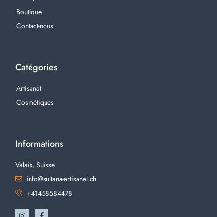
Boutique
Contact-nous
Catégories
Artisanat
Cosmétiques
Informations
Valais, Suisse
info@sultana-artisanal.ch
+41458584478