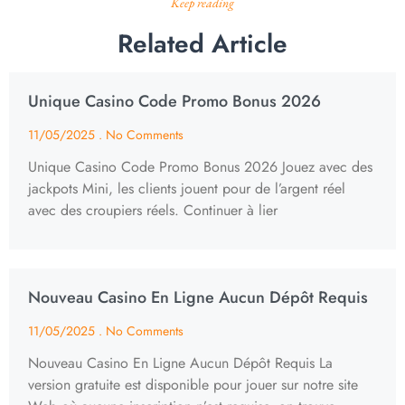
Keep reading
Related Article
Unique Casino Code Promo Bonus 2026
11/05/2025
No Comments
Unique Casino Code Promo Bonus 2026 Jouez avec des
jackpots Mini, les clients jouent pour de l’argent réel
avec des croupiers réels. Continuer à lier
Nouveau Casino En Ligne Aucun Dépôt Requis
11/05/2025
No Comments
Nouveau Casino En Ligne Aucun Dépôt Requis La
version gratuite est disponible pour jouer sur notre site