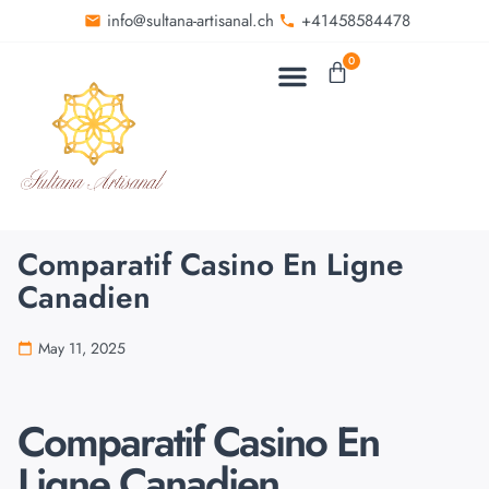
info@sultana-artisanal.ch
+41458584478
0
Comparatif Casino En Ligne
Canadien
May 11, 2025
Comparatif Casino En
Ligne Canadien