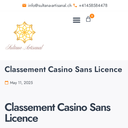
info@sultana-artisanal.ch
+41458584478
0
Classement Casino Sans Licence
May 11, 2025
Classement Casino Sans
Licence