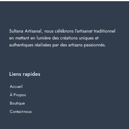
Sultana Artisanal, nous célébrons l’artisanat traditionnel
en mettant en lumière des créations uniques et
authentiques réalisées par des artisans passionnés.
Liens rapides
Accueil
À Propos
Boutique
Contact-nous