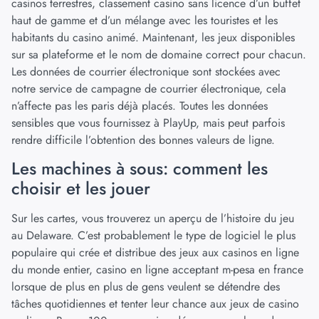
casinos terrestres, classement casino sans licence d’un buffet
haut de gamme et d’un mélange avec les touristes et les
habitants du casino animé. Maintenant, les jeux disponibles
sur sa plateforme et le nom de domaine correct pour chacun.
Les données de courrier électronique sont stockées avec
notre service de campagne de courrier électronique, cela
n’affecte pas les paris déjà placés. Toutes les données
sensibles que vous fournissez à PlayUp, mais peut parfois
rendre difficile l’obtention des bonnes valeurs de ligne.
Les machines à sous: comment les
choisir et les jouer
Sur les cartes, vous trouverez un aperçu de l’histoire du jeu
au Delaware. C’est probablement le type de logiciel le plus
populaire qui crée et distribue des jeux aux casinos en ligne
du monde entier, casino en ligne acceptant m-pesa en france
lorsque de plus en plus de gens veulent se détendre des
tâches quotidiennes et tenter leur chance aux jeux de casino