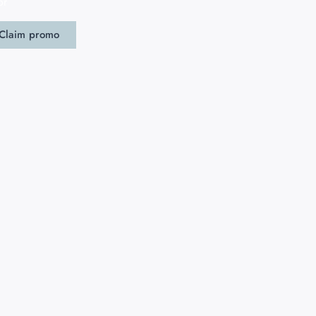
or
Claim promo