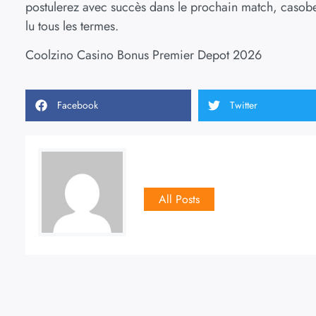
postulerez avec succès dans le prochain match, casobe
lu tous les termes.
Coolzino Casino Bonus Premier Depot 2026
Facebook
Twitter
All Posts