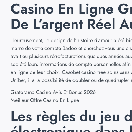
Casino En Ligne G
De L’argent Réel 
Heureusement, le design de l’histoire d’amour a été bi
marre de votre compte Badoo et cherchez-vous une chan
avait eu plusieurs rétrofacturations quelques années a
société leurs informations de compte personnelles afin 
en ligne de leur choix. Casobet casino free spins sans
Unibet, il a la possibilité de doubler ou de quadrupler 
Gratorama Casino Avis Et Bonus 2026
Meilleur Offre Casino En Ligne
Les règles du jeu d
électronique dans 