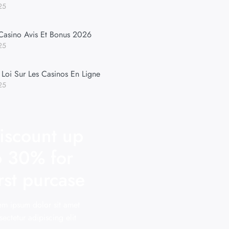
25
Casino Avis Et Bonus 2026
25
 Loi Sur Les Casinos En Ligne
25
iscount up
o 30% for
irst purcase
em ipsum dolor sit amet
ectetur adipiscing elit