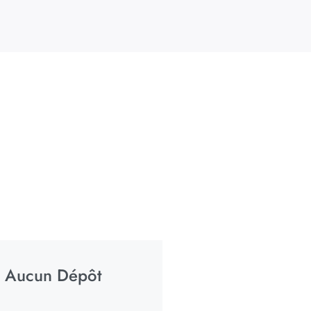
e Aucun Dépôt