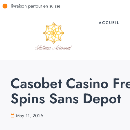
livraison partout en suisse
ACCUEIL
Casobet Casino Fr
Spins Sans Depot
May 11, 2025