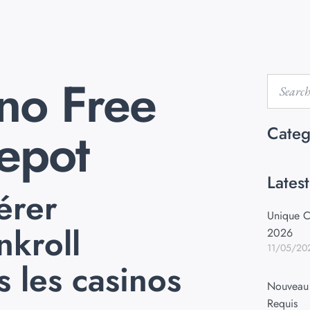
no Free
epot
Categ
Latest
érer
Unique 
nkroll
2026
11/05/20
s les casinos
Nouveau 
Requis