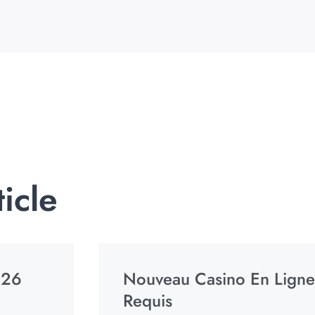
icle
026
Nouveau Casino En Lign
Requis