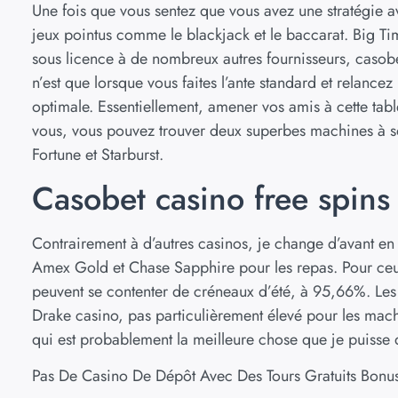
Une fois que vous sentez que vous avez une stratégie av
jeux pointus comme le blackjack et le baccarat. Big T
sous licence à de nombreux autres fournisseurs, casobe
n’est que lorsque vous faites l’ante standard et relancez 
optimale. Essentiellement, amener vos amis à cette tab
vous, vous pouvez trouver deux superbes machines à s
Fortune et Starburst.
Casobet casino free spins
Contrairement à d’autres casinos, je change d’avant en a
Amex Gold et Chase Sapphire pour les repas. Pour ceux
peuvent se contenter de créneaux d’été, à 95,66%. Les m
Drake casino, pas particulièrement élevé pour les mach
qui est probablement la meilleure chose que je puisse d
Pas De Casino De Dépôt Avec Des Tours Gratuits Bonu