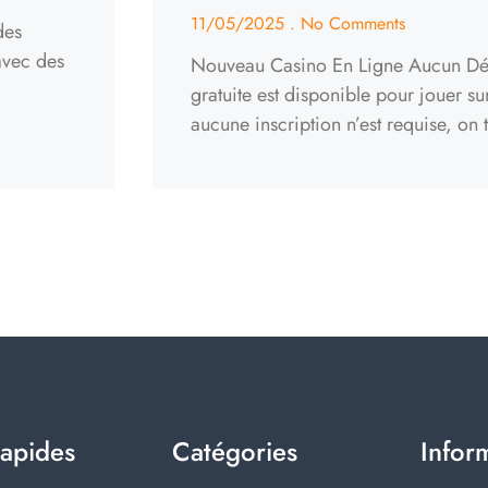
11/05/2025
No Comments
des
 avec des
Nouveau Casino En Ligne Aucun Dép
gratuite est disponible pour jouer s
aucune inscription n’est requise, on 
rapides
Catégories
Infor