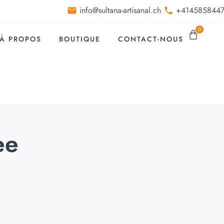
info@sultana-artisanal.ch
+414585844
0
À PROPOS
BOUTIQUE
CONTACT-NOUS
ee