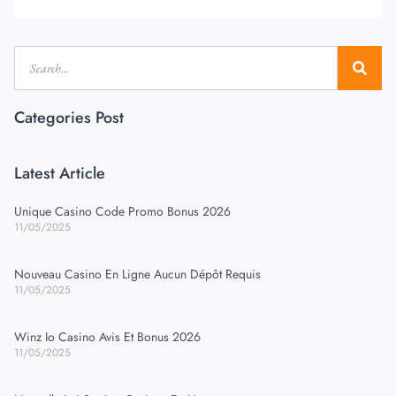
Categories Post
Latest Article
Unique Casino Code Promo Bonus 2026
11/05/2025
Nouveau Casino En Ligne Aucun Dépôt Requis
11/05/2025
Winz Io Casino Avis Et Bonus 2026
11/05/2025