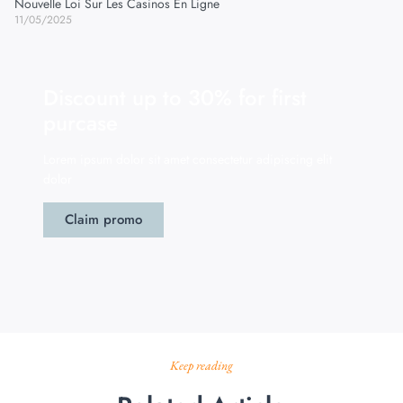
Nouvelle Loi Sur Les Casinos En Ligne
11/05/2025
Discount up to 30% for first
purcase
Lorem ipsum dolor sit amet consectetur adipiscing elit
dolor
Claim promo
Keep reading