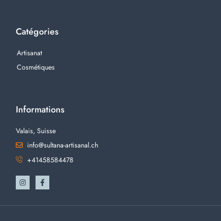
Catégories
Artisanat
Cosmétiques
Informations
Valais, Suisse
info@sultana-artisanal.ch
+41458584478