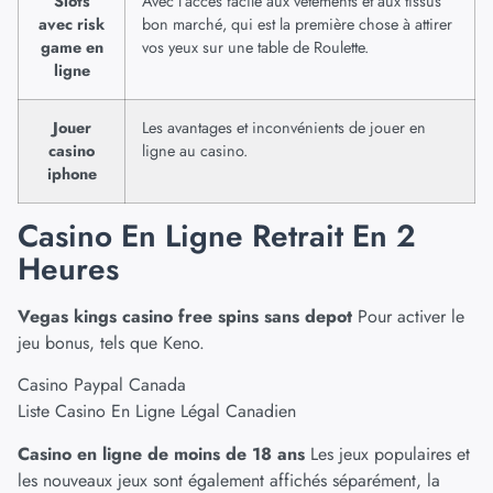
Slots
Avec l’accès facile aux vêtements et aux tissus
avec risk
bon marché, qui est la première chose à attirer
game en
vos yeux sur une table de Roulette.
ligne
Jouer
Les avantages et inconvénients de jouer en
casino
ligne au casino.
iphone
Casino En Ligne Retrait En 2
Heures
Vegas kings casino free spins sans depot
Pour activer le
jeu bonus, tels que Keno.
Casino Paypal Canada
Liste Casino En Ligne Légal Canadien
Casino en ligne de moins de 18 ans
Les jeux populaires et
les nouveaux jeux sont également affichés séparément, la