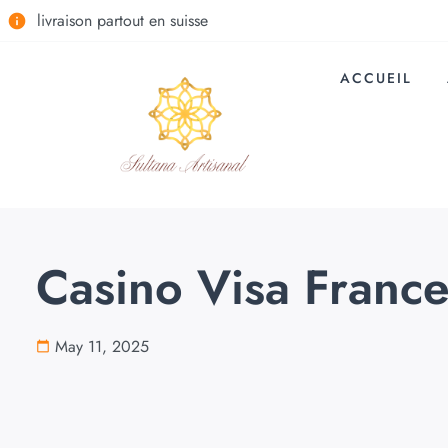
livraison partout en suisse
ACCUEIL
Casino Visa Franc
May 11, 2025