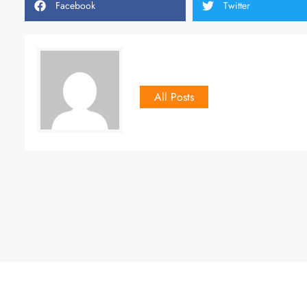
Facebook
Twitter
All Posts