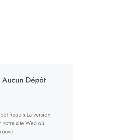
e Aucun Dépôt
ôt Requis La version
ur notre site Web où
trouve