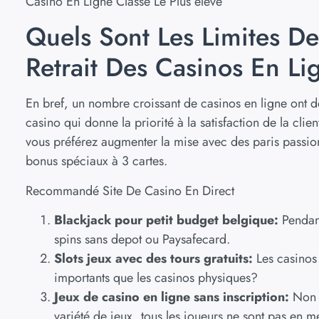
Casino En Ligne Classé Le Plus élevé
Quels Sont Les Limites D
Retrait Des Casinos En Li
En bref, un nombre croissant de casinos en ligne ont 
casino qui donne la priorité à la satisfaction de la clien
vous préférez augmenter la mise avec des paris passionn
bonus spéciaux à 3 cartes.
Recommandé Site De Casino En Direct
Blackjack pour petit budget belgique:
Pendant
spins sans depot ou Paysafecard.
Slots jeux avec des tours gratuits:
Les casinos v
importants que les casinos physiques?
Jeux de casino en ligne sans inscription:
Non s
variété de jeux, tous les joueurs ne sont pas en m