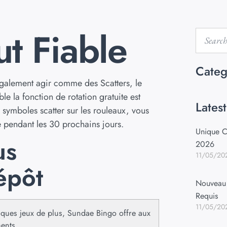
t Fiable
Categ
également agir comme des Scatters, le
e la fonction de rotation gratuite est
Latest
 symboles scatter sur les rouleaux, vous
e pendant les 30 prochains jours.
Unique 
us
2026
11/05/20
épôt
Nouveau 
Requis
11/05/20
elques jeux de plus, Sundae Bingo offre aux
ents.