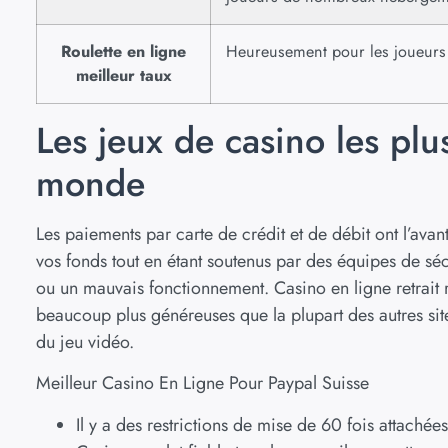
Roulette en ligne
Heureusement pour les joueurs qu
meilleur taux
Les jeux de casino les plu
monde
Les paiements par carte de crédit et de débit ont l’av
vos fonds tout en étant soutenus par des équipes de sécur
ou un mauvais fonctionnement. Casino en ligne retrait 
beaucoup plus généreuses que la plupart des autres si
du jeu vidéo.
Meilleur Casino En Ligne Pour Paypal Suisse
Il y a des restrictions de mise de 60 fois attachées