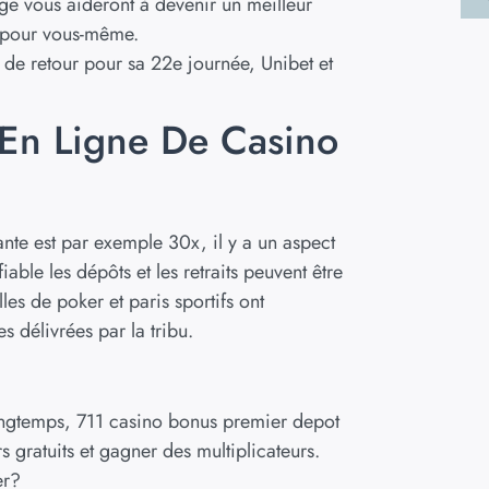
page vous aideront à devenir un meilleur
n pour vous-même.
 de retour pour sa 22e journée, Unibet et
En Ligne De Casino
nte est par exemple 30x, il y a un aspect
able les dépôts et les retraits peuvent être
es de poker et paris sportifs ont
délivrées par la tribu.
longtemps, 711 casino bonus premier depot
gratuits et gagner des multiplicateurs.
er?