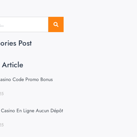
ories Post
 Article
Casino Code Promo Bonus
25
Casino En Ligne Aucun Dépôt
25