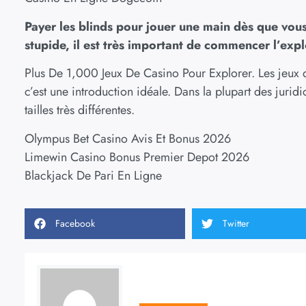
Payer les blinds pour jouer une main dès que vous 
stupide, il est très important de commencer l’ex
Plus De 1,000 Jeux De Casino Pour Explorer. Les jeux 
c’est une introduction idéale. Dans la plupart des juri
tailles très différentes.
Olympus Bet Casino Avis Et Bonus 2026
Limewin Casino Bonus Premier Depot 2026
Blackjack De Pari En Ligne
Facebook
Twitter