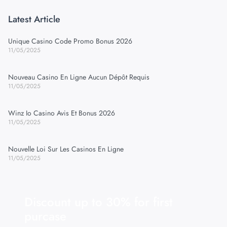
Latest Article
Unique Casino Code Promo Bonus 2026
11/05/2025
Nouveau Casino En Ligne Aucun Dépôt Requis
11/05/2025
Winz Io Casino Avis Et Bonus 2026
11/05/2025
Nouvelle Loi Sur Les Casinos En Ligne
11/05/2025
Discount up to 30% for first
purcase