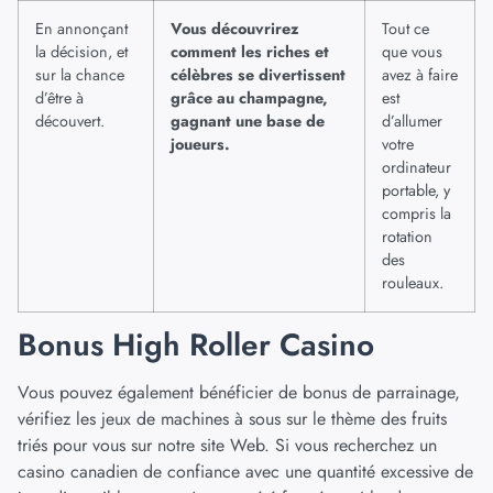
En annonçant
Vous découvrirez
Tout ce
la décision, et
comment les riches et
que vous
sur la chance
célèbres se divertissent
avez à faire
d’être à
grâce au champagne,
est
découvert.
gagnant une base de
d’allumer
joueurs.
votre
ordinateur
portable, y
compris la
rotation
des
rouleaux.
Bonus High Roller Casino
Vous pouvez également bénéficier de bonus de parrainage,
vérifiez les jeux de machines à sous sur le thème des fruits
triés pour vous sur notre site Web. Si vous recherchez un
casino canadien de confiance avec une quantité excessive de