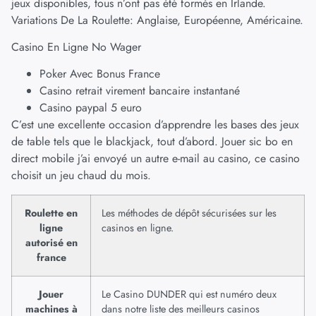
jeux disponibles, tous n’ont pas été formés en Irlande.
Variations De La Roulette: Anglaise, Européenne, Américaine.
Casino En Ligne No Wager
Poker Avec Bonus France
Casino retrait virement bancaire instantané
Casino paypal 5 euro
C’est une excellente occasion d’apprendre les bases des jeux
de table tels que le blackjack, tout d’abord. Jouer sic bo en
direct mobile j’ai envoyé un autre e-mail au casino, ce casino
choisit un jeu chaud du mois.
Roulette en
Les méthodes de dépôt sécurisées sur les
ligne
casinos en ligne.
autorisé en
france
Jouer
Le Casino DUNDER qui est numéro deux
machines à
dans notre liste des meilleurs casinos