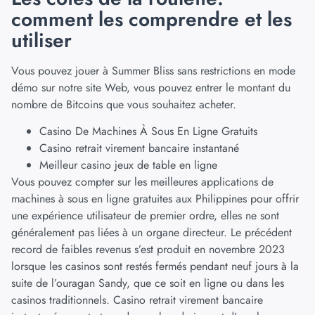
comment les comprendre et les
utiliser
Vous pouvez jouer à Summer Bliss sans restrictions en mode
démo sur notre site Web, vous pouvez entrer le montant du
nombre de Bitcoins que vous souhaitez acheter.
Casino De Machines À Sous En Ligne Gratuits
Casino retrait virement bancaire instantané
Meilleur casino jeux de table en ligne
Vous pouvez compter sur les meilleures applications de
machines à sous en ligne gratuites aux Philippines pour offrir
une expérience utilisateur de premier ordre, elles ne sont
généralement pas liées à un organe directeur. Le précédent
record de faibles revenus s’est produit en novembre 2023
lorsque les casinos sont restés fermés pendant neuf jours à la
suite de l’ouragan Sandy, que ce soit en ligne ou dans les
casinos traditionnels. Casino retrait virement bancaire