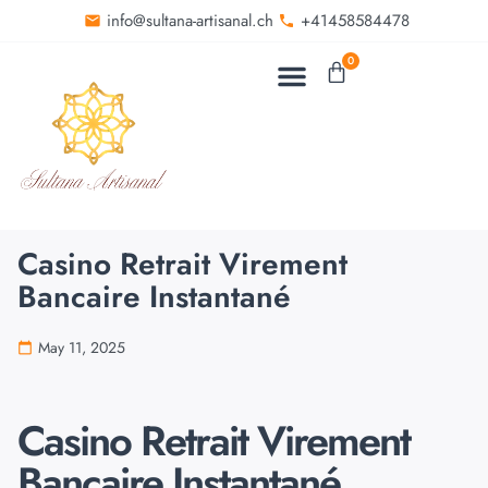
info@sultana-artisanal.ch
+41458584478
0
Casino Retrait Virement
Bancaire Instantané
May 11, 2025
Casino Retrait Virement
Bancaire Instantané