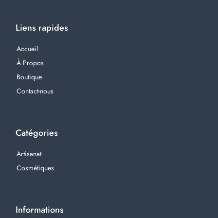
Liens rapides
Accueil
À Propos
Boutique
Contact-nous
Catégories
Artisanat
Cosmétiques
Informations