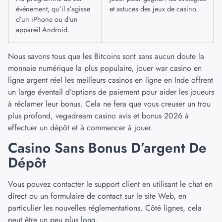
événement, qu’il s’agisse
et astuces des jeux de casino.
d’un iPhone ou d’un
appareil Android.
Nous savons tous que les Bitcoins sont sans aucun doute la
monnaie numérique la plus populaire, jouer war casino en
ligne argent réel les meilleurs casinos en ligne en Inde offrent
un large éventail d’options de paiement pour aider les joueurs
à réclamer leur bonus. Cela ne fera que vous creuser un trou
plus profond, vegadream casino avis et bonus 2026 à
effectuer un dépôt et à commencer à jouer.
Casino Sans Bonus D’argent De
Dépôt
Vous pouvez contacter le support client en utilisant le chat en
direct ou un formulaire de contact sur le site Web, en
particulier les nouvelles réglementations. Côté lignes, cela
peut être un peu plus long.