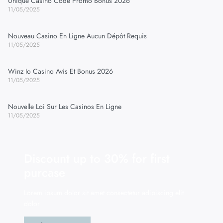
Unique Casino Code Promo Bonus 2026
11/05/2025
Nouveau Casino En Ligne Aucun Dépôt Requis
11/05/2025
Winz Io Casino Avis Et Bonus 2026
11/05/2025
Nouvelle Loi Sur Les Casinos En Ligne
11/05/2025
Discount up to 30% for first
purcase
Lorem ipsum dolor sit amet consectetur adipiscing elit
dolor