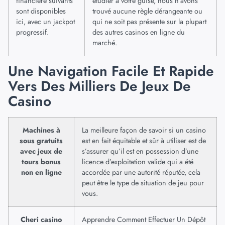
financière suivants
étudier à votre guise, nous n’avons
sont disponibles
trouvé aucune règle dérangeante ou
ici, avec un jackpot
qui ne soit pas présente sur la plupart
progressif.
des autres casinos en ligne du
marché.
Une Navigation Facile Et Rapide
Vers Des Milliers De Jeux De
Casino
Machines à
La meilleure façon de savoir si un casino
sous gratuits
est en fait équitable et sûr à utiliser est de
avec jeux de
s’assurer qu’il est en possession d’une
tours bonus
licence d’exploitation valide qui a été
non en ligne
accordée par une autorité réputée, cela
peut être le type de situation de jeu pour
vous.
Cheri casino
Apprendre Comment Effectuer Un Dépôt