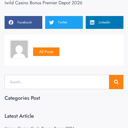
Iwild Casino Bonus Premier Depot 2026
Facebook
Twitter
LinkedIn
All Posts
Categories Post
Latest Article