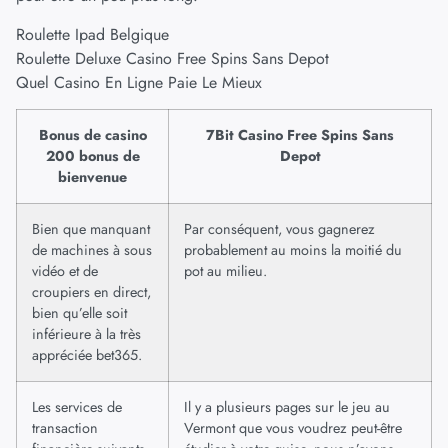
Roulette Ipad Belgique
Roulette Deluxe Casino Free Spins Sans Depot
Quel Casino En Ligne Paie Le Mieux
Bonus de casino
7Bit Casino Free Spins Sans
200 bonus de
Depot
bienvenue
Bien que manquant
Par conséquent, vous gagnerez
de machines à sous
probablement au moins la moitié du
vidéo et de
pot au milieu.
croupiers en direct,
bien qu’elle soit
inférieure à la très
appréciée bet365.
Les services de
Il y a plusieurs pages sur le jeu au
transaction
Vermont que vous voudrez peut-être