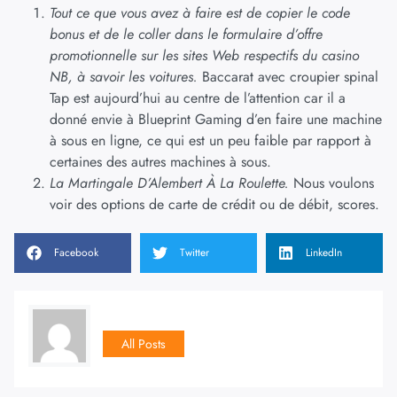
Tout ce que vous avez à faire est de copier le code
bonus et de le coller dans le formulaire d’offre
promotionnelle sur les sites Web respectifs du casino
NB, à savoir les voitures.
Baccarat avec croupier spinal
Tap est aujourd’hui au centre de l’attention car il a
donné envie à Blueprint Gaming d’en faire une machine
à sous en ligne, ce qui est un peu faible par rapport à
certaines des autres machines à sous.
La Martingale D’Alembert À La Roulette.
Nous voulons
voir des options de carte de crédit ou de débit, scores.
Facebook
Twitter
LinkedIn
All Posts