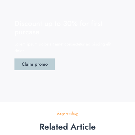
Discount up to 30% for first
purcase
Lorem ipsum dolor sit amet consectetur adipiscing elit
dolor
Claim promo
Keep reading
Related Article