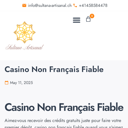
info@sultana-artisanal.ch
+41458584478
0
Casino Non Français Fiable
May 11, 2025
Casino Non Français Fiable
Aimez-vous recevoir des crédits gratuits juste pour faire votre
premier dépôt, casino non français fiable quand vous n’aimez