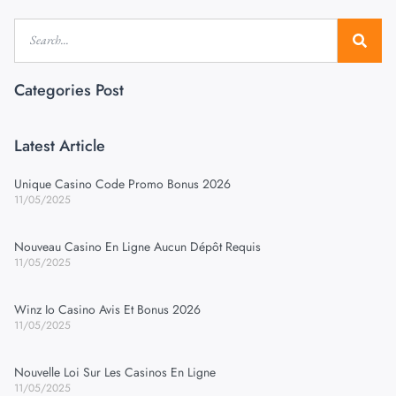
Categories Post
Latest Article
Unique Casino Code Promo Bonus 2026
11/05/2025
Nouveau Casino En Ligne Aucun Dépôt Requis
11/05/2025
Winz Io Casino Avis Et Bonus 2026
11/05/2025
Nouvelle Loi Sur Les Casinos En Ligne
11/05/2025