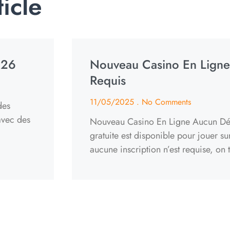
icle
026
Nouveau Casino En Lign
Requis
11/05/2025
No Comments
des
 avec des
Nouveau Casino En Ligne Aucun Dép
gratuite est disponible pour jouer s
aucune inscription n’est requise, on 