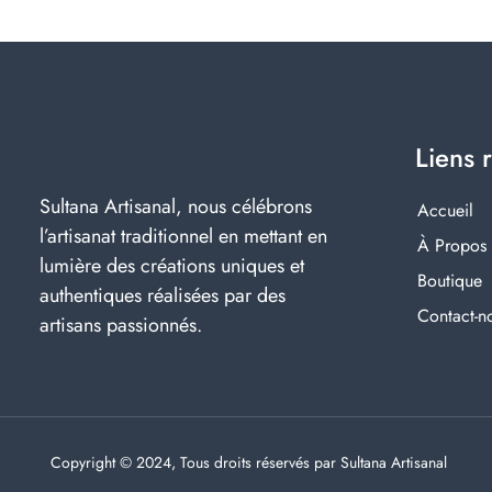
Liens 
Sultana Artisanal, nous célébrons
Accueil
l’artisanat traditionnel en mettant en
À Propos
lumière des créations uniques et
Boutique
authentiques réalisées par des
Contact-n
artisans passionnés.
Copyright © 2024, Tous droits réservés par Sultana Artisanal