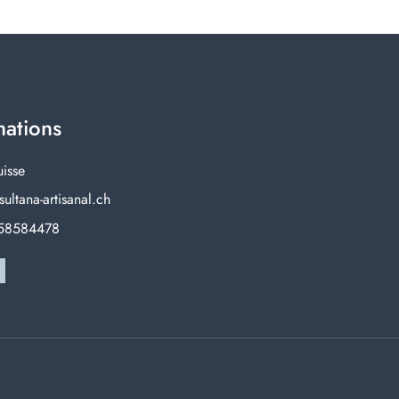
mations
uisse
ultana-artisanal.ch
58584478