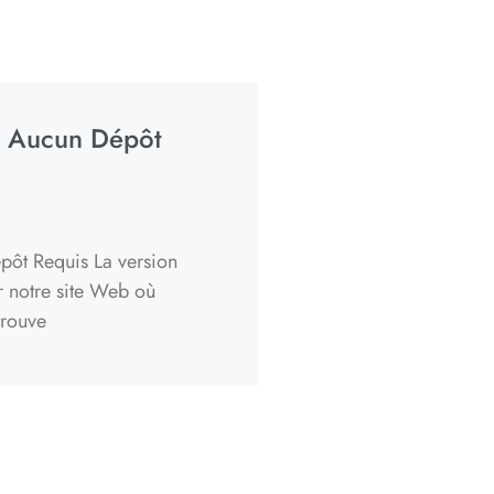
e Aucun Dépôt
ôt Requis La version
ur notre site Web où
trouve