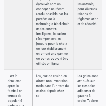
éprouvés sont un
instantanée,
concept plus récent
pour diverses
rendu possible par les
raisons de
percées de la
réglementation
technologie blockchain
et de sécurité.
et des contrats
intelligents, le casino
récompensera les
joueurs pour le choix
de leur établissement
en offrant une gamme
de bonus pouvant être
utilisés en ligne.
Il est le
Les jeux de casino en
Les gains sont
deuxième
direct: une immersion
attribués sur
après le
totale dans l’univers du
les symboles
football en
casino depuis chez
adjacents de
termes de
soi.
gauche à
popularité
droite, Tablette.
globale aux