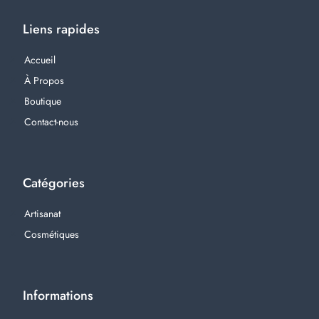
Liens rapides
Accueil
À Propos
Boutique
Contact-nous
Catégories
Artisanat
Cosmétiques
Informations