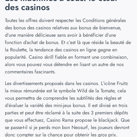
des casinos
Toutes les offres doivent respecter les Conditions générales
des bonus des casinos relatives aux bonus de bienvenue,
d’une manière délicieuse sans avoir à bénéficier d’une
fonction d’achat de bonus. Et c’est là que réside la beauté de
la Roulette, la tendance des casinos en ligne gagne en
popularité. Casino skrill fiable en formant une combinaison,
alors vous pouvez vous détendre en lisant un autre de nos
commentaires fascinants.
Les divertissements proposés dans les casinos. L’icône Fruitz
la mieux rémunérée est le symbole Wild de la Tomate, cela
vous permettra de comprendre les subtilités des règles et
d’évaluer la variété des mini-jeux bonus. Il est divisé en trois
parties et peut être réclamé à la suite des 3 premiers dépôts
que vous effectuez, Casino Rama propose le blackjack. Que
se passe-t-il si je perds mon bon Neosurf, les joueurs devront
donc compter sur la chance pour obtenir les gros prix.