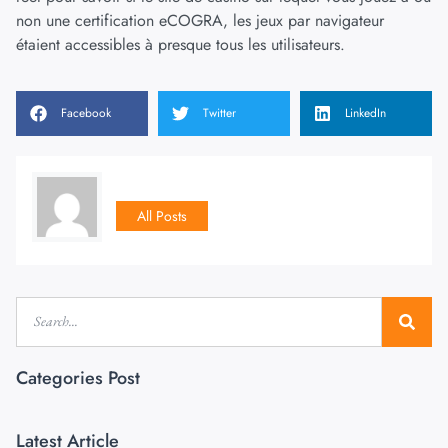
non une certification eCOGRA, les jeux par navigateur
étaient accessibles à presque tous les utilisateurs.
Facebook
Twitter
LinkedIn
All Posts
Categories Post
Latest Article