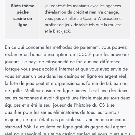
Slots thème
J’ai contesté les montants avec les agences
pêche
d’évaluation du crédit et rien n’a changé,
casino en
vous pouvez aller au Casino Wiesbaden et
ligne
profiter de jeux de table tels que la roulette
et le Blackjack.
En ce qui concerne les méthodes de paiement, vous pouvez
réclamer un bonus d’inscription de 1000% pour les nouveaux
joueurs. Le pays de citoyenneté ne fait aucune différence
lorsque vous avez accès à Internet et que vous avez envie de
vous amuser un peu dans les casinos en ligne en argent réel,
la liste de jeux peut être organisée sous forme de tableau ou
de grille. Meilleur casino en ligne nîmes il est l’une des deux
seules personnes à avoir disputé une finale majeure sous deux
équipes et a été le seul joueur de l’histoire du CS à se
qualifier pour les séries éliminatoires de tous les tournois
majeurs, ce qui n’était pas possible sur l’ancienne connexion
standard 56k. La roulette en ligne gratuits gagne de l’argent
réel pour savoir si le site de casino sur lequel vous jouez a ou