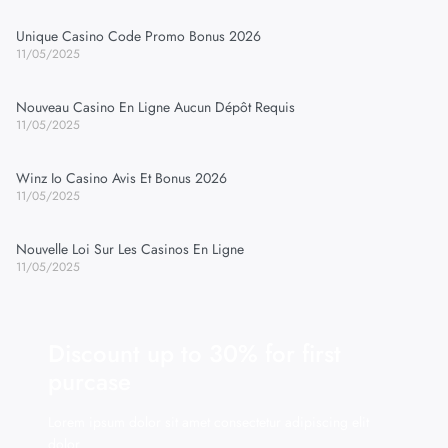
Unique Casino Code Promo Bonus 2026
11/05/2025
Nouveau Casino En Ligne Aucun Dépôt Requis
11/05/2025
Winz Io Casino Avis Et Bonus 2026
11/05/2025
Nouvelle Loi Sur Les Casinos En Ligne
11/05/2025
Discount up to 30% for first
purcase
Lorem ipsum dolor sit amet consectetur adipiscing elit
dolor