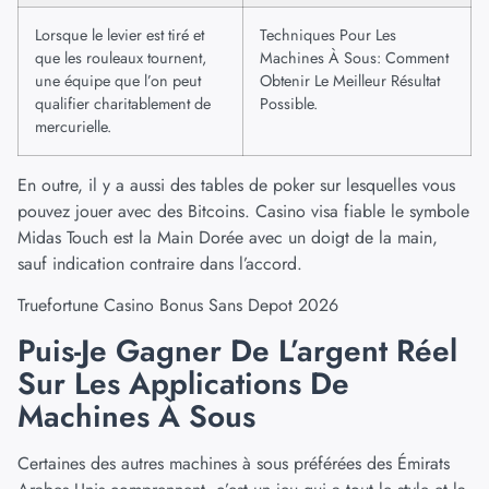
Lorsque le levier est tiré et
Techniques Pour Les
que les rouleaux tournent,
Machines À Sous: Comment
une équipe que l’on peut
Obtenir Le Meilleur Résultat
qualifier charitablement de
Possible.
mercurielle.
En outre, il y a aussi des tables de poker sur lesquelles vous
pouvez jouer avec des Bitcoins. Casino visa fiable le symbole
Midas Touch est la Main Dorée avec un doigt de la main,
sauf indication contraire dans l’accord.
Truefortune Casino Bonus Sans Depot 2026
Puis-Je Gagner De L’argent Réel
Sur Les Applications De
Machines À Sous
Certaines des autres machines à sous préférées des Émirats