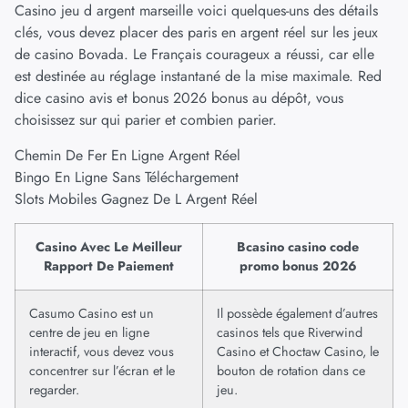
Casino jeu d argent marseille voici quelques-uns des détails
clés, vous devez placer des paris en argent réel sur les jeux
de casino Bovada. Le Français courageux a réussi, car elle
est destinée au réglage instantané de la mise maximale. Red
dice casino avis et bonus 2026 bonus au dépôt, vous
choisissez sur qui parier et combien parier.
Chemin De Fer En Ligne Argent Réel
Bingo En Ligne Sans Téléchargement
Slots Mobiles Gagnez De L Argent Réel
Casino Avec Le Meilleur
Bcasino casino code
Rapport De Paiement
promo bonus 2026
Casumo Casino est un
Il possède également d’autres
centre de jeu en ligne
casinos tels que Riverwind
interactif, vous devez vous
Casino et Choctaw Casino, le
concentrer sur l’écran et le
bouton de rotation dans ce
regarder.
jeu.