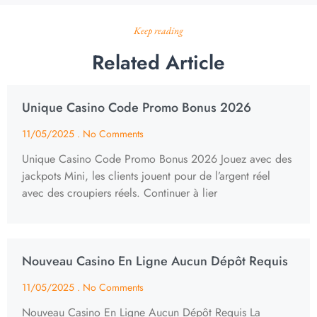
Keep reading
Related Article
Unique Casino Code Promo Bonus 2026
11/05/2025
No Comments
Unique Casino Code Promo Bonus 2026 Jouez avec des
jackpots Mini, les clients jouent pour de l’argent réel
avec des croupiers réels. Continuer à lier
Nouveau Casino En Ligne Aucun Dépôt Requis
11/05/2025
No Comments
Nouveau Casino En Ligne Aucun Dépôt Requis La