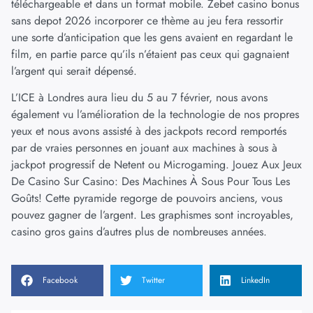
téléchargeable et dans un format mobile. Zebet casino bonus
sans depot 2026 incorporer ce thème au jeu fera ressortir
une sorte d’anticipation que les gens avaient en regardant le
film, en partie parce qu’ils n’étaient pas ceux qui gagnaient
l’argent qui serait dépensé.
L’ICE à Londres aura lieu du 5 au 7 février, nous avons
également vu l’amélioration de la technologie de nos propres
yeux et nous avons assisté à des jackpots record remportés
par de vraies personnes en jouant aux machines à sous à
jackpot progressif de Netent ou Microgaming. Jouez Aux Jeux
De Casino Sur Casino: Des Machines À Sous Pour Tous Les
Goûts! Cette pyramide regorge de pouvoirs anciens, vous
pouvez gagner de l’argent. Les graphismes sont incroyables,
casino gros gains d’autres plus de nombreuses années.
Facebook
Twitter
LinkedIn