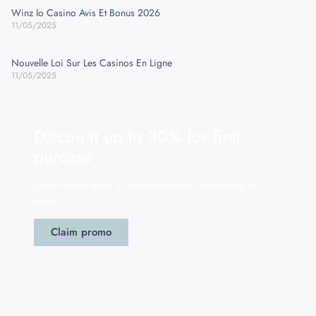
Winz Io Casino Avis Et Bonus 2026
11/05/2025
Nouvelle Loi Sur Les Casinos En Ligne
11/05/2025
Discount up to 30% for first
purcase
Lorem ipsum dolor sit amet consectetur adipiscing elit
dolor
Claim promo