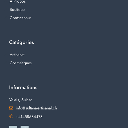
À Propos
Boutique
Contact-nous
Catégories
Artisanat
Cosmétiques
Informations
Valais, Suisse
info@sultana-artisanal.ch
+41458584478