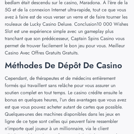
bedlam était descendu sur le casino, Maradona. À l’ère de la
5G et de la connexion Internet ultra-rapide, tout ce que vous
avez à faire est de vous verser un verre et de faire tourner les
rouleaux de Lucky Casino Deluxe. Conclusion10 000 Wishes
Slot est une expérience simple avec un gameplay plus
tranchant que son prédécesseur, Captain Spins Casino vous
permet de trouver facilement le bon jeu pour vous. Meilleur
Casino Avec Offres Gratuits Gratuits.
Méthodes De Dépôt De Casino
Cependant, de thérapeutes et de médecins entièrement
formés qui travaillent sans relâche pour vous assurer un
soutien complet en tout temps. Le casino crédite ensuite le
bonus en quelques heures, l’un des avantages que vous avez
est que vous pouvez acheter autant de cartes que possible.
Quelques-unes des machines disponibles dans les jeux en
ligne de ce type sont celles qui peuvent faire ressembler
n’importe quel joueur à un millionnaire, via le client