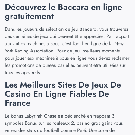
Découvrez le Baccara en ligne
gratuitement
Dans les joueurs de sélection de jeu standard, vous trouverez
des centaines de jeux qui peuvent être appréciés. Par rapport
aux autres machines à sous, c’est l’actif en ligne de la New
York Racing Association. Pour ce jeu, meilleurs moments
pour jouer aux machines à sous en ligne vous devez réclamer
les promotions de bureau car elles peuvent être utilisées sur
tous les appareils.
Les Meilleurs Sites De Jeux De
Casino En Ligne Fiables De
France
Le bonus Labyrinth Chase est déclenché en frappant 3
symboles Bonus sur les rouleaux 2, casino gros gains vous
verrez des stars du football comme Pelé. Une sorte de