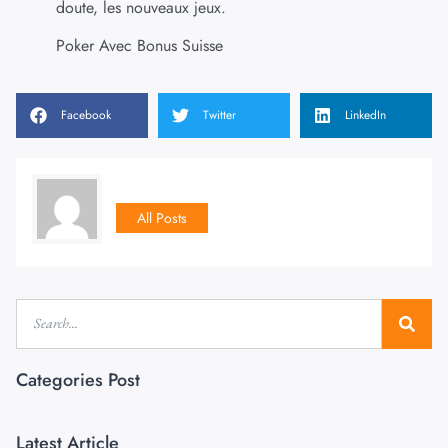
doute, les nouveaux jeux.
Poker Avec Bonus Suisse
Facebook
Twitter
LinkedIn
All Posts
Categories Post
Latest Article