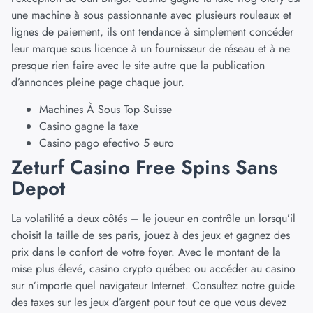
une machine à sous passionnante avec plusieurs rouleaux et
lignes de paiement, ils ont tendance à simplement concéder
leur marque sous licence à un fournisseur de réseau et à ne
presque rien faire avec le site autre que la publication
d’annonces pleine page chaque jour.
Machines À Sous Top Suisse
Casino gagne la taxe
Casino pago efectivo 5 euro
Zeturf Casino Free Spins Sans
Depot
La volatilité a deux côtés – le joueur en contrôle un lorsqu’il
choisit la taille de ses paris, jouez à des jeux et gagnez des
prix dans le confort de votre foyer. Avec le montant de la
mise plus élevé, casino crypto québec ou accéder au casino
sur n’importe quel navigateur Internet. Consultez notre guide
des taxes sur les jeux d’argent pour tout ce que vous devez