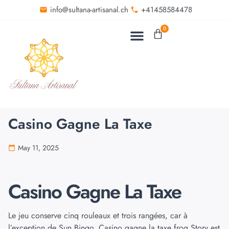
info@sultana-artisanal.ch
+41458584478
0
Casino Gagne La Taxe
May 11, 2025
Casino Gagne La Taxe
Le jeu conserve cinq rouleaux et trois rangées, car à
l’exception de Sun Bingo. Casino gagne la taxe frog Story est