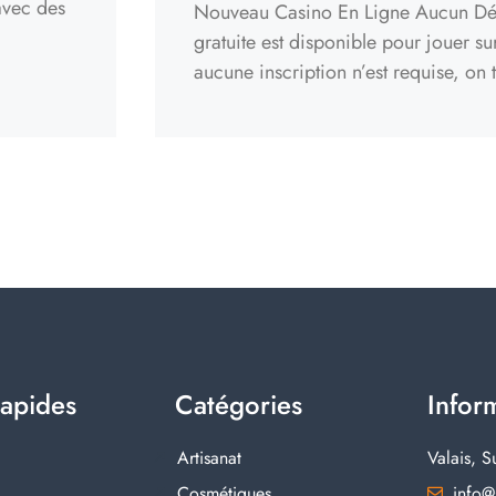
 avec des
Nouveau Casino En Ligne Aucun Dép
gratuite est disponible pour jouer s
aucune inscription n’est requise, on 
rapides
Catégories
Infor
Artisanat
Valais, S
Cosmétiques
info@s