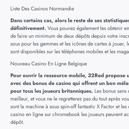
Liste Des Casinos Normandie
Dans certains cas, alors le reste de ses statistiq
définitivement.
Vous pouvez également les obtenir en d
de faire un minimum de deux dépôts depuis votre inscr
sous pour les gemmes et les icônes de cartes à jouer, l
sont disponibles sur les téléphones mobiles et les maga
Nouveau Casino En Ligne Belgique
Pour ouvrir la ressource mobile, 32Red propose u
avec des bonus de casino qui offrent un bon méla
pour tous les joueurs britanniques.
Les bonus sans
meilleur, et vous ne le regretterez pas du tout après vous
sont la machine à sous spin-off fantastic X Factor et les
casino en ligne sur chromebook les joueurs peuvent ac
dépôt.