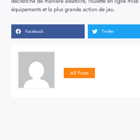
déclenché de manière aléatoire, roulette en ligne mis
équipements et la plus grande action de jeu.
Facebook
Twitter
All Posts