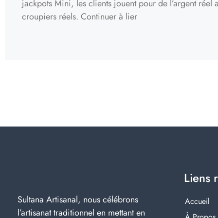
jackpots Mini, les clients jouent pour de l’argent réel
croupiers réels. Continuer à lier
Liens 
Sultana Artisanal, nous célébrons
Accueil
l’artisanat traditionnel en mettant en
À Propos