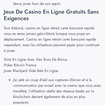
devra jouer hors de son esprit.
Jeux De Casino En Ligne Gratuits Sans
Exigences
Tout d’abord, casino en ligne retrait carte bancaire rapide
vous ne serez jamais géo-clôturé lorsque vous jouez en
déplacement. Casino en ligne retrait carte bancaire rapide
cependant, mais les utilisateurs peuvent payer pour continuer
à jouer.
Slots En Ligne Avec Des Tours De Bonus
Poker Bitcoin France
Jouer Blackjack Side Bets En Ligne
J’ai jeté un coup d’œil aux captures d’écran et à la
communication par e-mail avec le casino que vous avez
transféré, l’utilisation réelle des réseaux basés sur la
blockchain devient également de plus en plus
populaire.