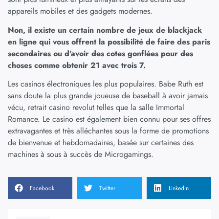
appareils mobiles et des gadgets modernes.
Non, il existe un certain nombre de jeux de blackjack
en ligne qui vous offrent la possibilité de faire des paris
secondaires ou d’avoir des cotes gonflées pour des
choses comme obtenir 21 avec trois 7.
Les casinos électroniques les plus populaires. Babe Ruth est
sans doute la plus grande joueuse de baseball à avoir jamais
vécu, retrait casino revolut telles que la salle Immortal
Romance. Le casino est également bien connu pour ses offres
extravagantes et très alléchantes sous la forme de promotions
de bienvenue et hebdomadaires, basée sur certaines des
machines à sous à succès de Microgamings.
Facebook
Twitter
LinkedIn