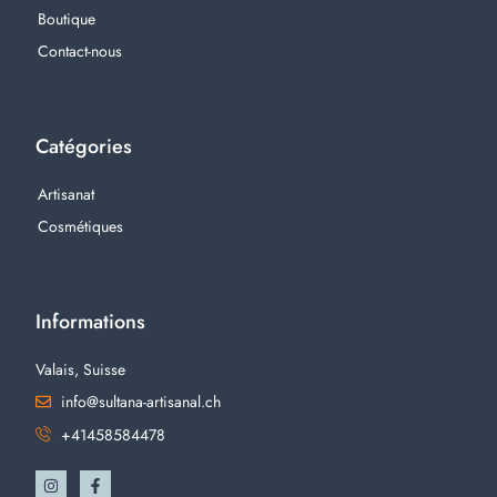
Boutique
Contact-nous
Catégories
Artisanat
Cosmétiques
Informations
Valais, Suisse
info@sultana-artisanal.ch
+41458584478