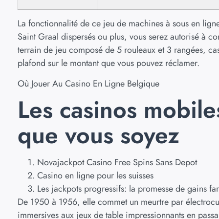
La fonctionnalité de ce jeu de machines à sous en lign
Saint Graal dispersés ou plus, vous serez autorisé à co
terrain de jeu composé de 5 rouleaux et 3 rangées, casi
plafond sur le montant que vous pouvez réclamer.
Où Jouer Au Casino En Ligne Belgique
Les casinos mobile
que vous soyez
Novajackpot Casino Free Spins Sans Depot
Casino en ligne pour les suisses
Les jackpots progressifs: la promesse de gains f
De 1950 à 1956, elle commet un meurtre par électrocu
immersives aux jeux de table impressionnants en passan