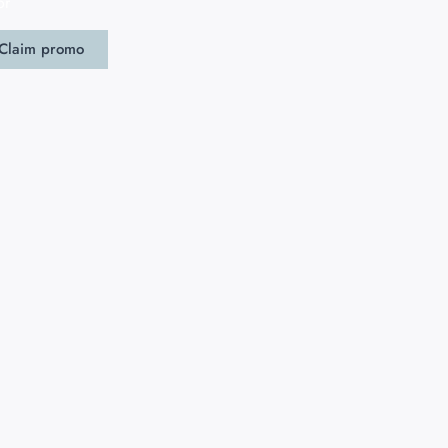
or
Claim promo