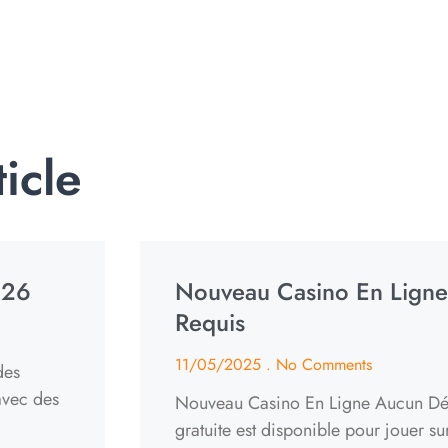
icle
026
Nouveau Casino En Lign
Requis
11/05/2025
No Comments
des
 avec des
Nouveau Casino En Ligne Aucun Dép
gratuite est disponible pour jouer s