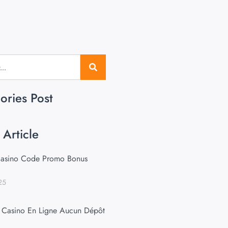
ories Post
 Article
Casino Code Promo Bonus
25
Casino En Ligne Aucun Dépôt