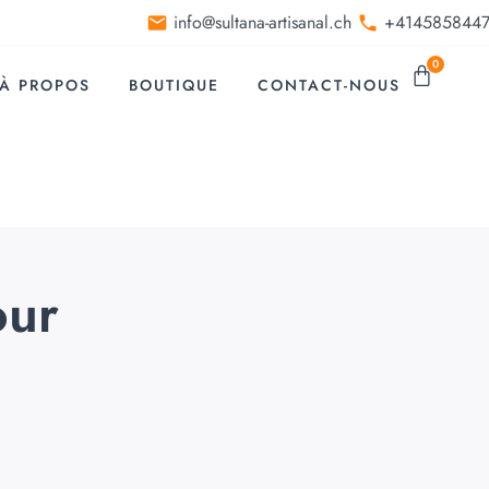
info@sultana-artisanal.ch
+414585844
0
À PROPOS
BOUTIQUE
CONTACT-NOUS
our