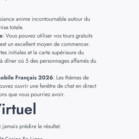
mbiance anime incontournable autour du
ise totale.
e
:
Vous pouvez utiliser vos tours gratuits
it est un excellent moyen de commencer.
s initiales et la carte supérieure du
 à dîner où 5 des personnages affamés du
obile Français 2026
:
Les thèmes de
ouvez ouvrir une fenêtre de chat en direct
ions que vous pourriez avoir.
irtuel
jamais prédire le résultat.
ôt Casino En Ligne