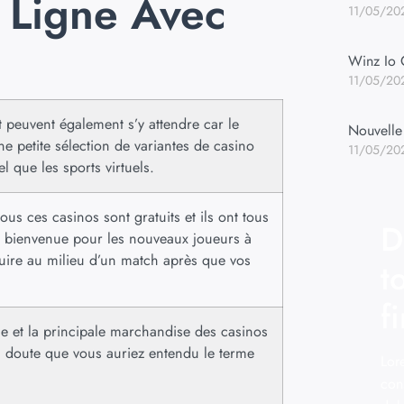
 Ligne Avec
11/05/20
Winz Io 
11/05/20
t peuvent également s’y attendre car le
Nouvelle
 petite sélection de variantes de casino
11/05/20
el que les sports virtuels.
ous ces casinos sont gratuits et ils ont tous
D
 bienvenue pour les nouveaux joueurs à
duire au milieu d’un match après que vos
t
f
ale et la principale marchandise des casinos
un doute que vous auriez entendu le terme
Lor
cons