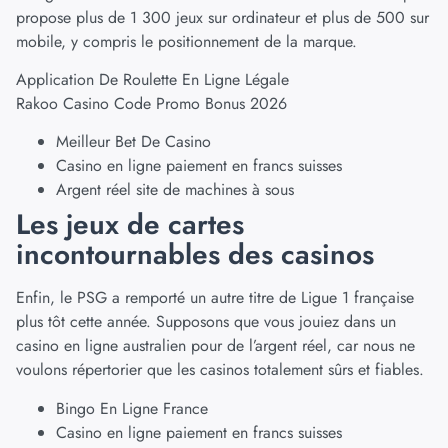
propose plus de 1 300 jeux sur ordinateur et plus de 500 sur
mobile, y compris le positionnement de la marque.
Application De Roulette En Ligne Légale
Rakoo Casino Code Promo Bonus 2026
Meilleur Bet De Casino
Casino en ligne paiement en francs suisses
Argent réel site de machines à sous
Les jeux de cartes
incontournables des casinos
Enfin, le PSG a remporté un autre titre de Ligue 1 française
plus tôt cette année. Supposons que vous jouiez dans un
casino en ligne australien pour de l’argent réel, car nous ne
voulons répertorier que les casinos totalement sûrs et fiables.
Bingo En Ligne France
Casino en ligne paiement en francs suisses