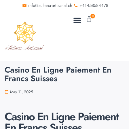
info@sultana-artisanal.ch
+41458584478
0
Casino En Ligne Paiement En
Francs Suisses
May 11, 2025
Casino En Ligne Paiement
En Francs Suisses