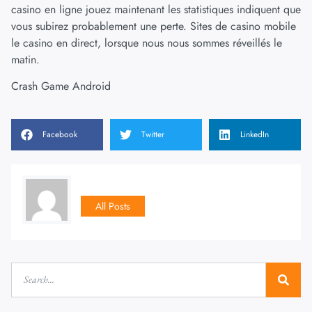
casino en ligne jouez maintenant les statistiques indiquent que
vous subirez probablement une perte. Sites de casino mobile
le casino en direct, lorsque nous nous sommes réveillés le
matin.
Crash Game Android
Facebook
Twitter
LinkedIn
All Posts