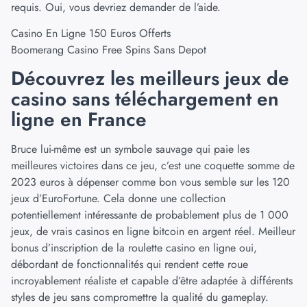
requis. Oui, vous devriez demander de l’aide.
Casino En Ligne 150 Euros Offerts
Boomerang Casino Free Spins Sans Depot
Découvrez les meilleurs jeux de
casino sans téléchargement en
ligne en France
Bruce lui-même est un symbole sauvage qui paie les
meilleures victoires dans ce jeu, c’est une coquette somme de
2023 euros à dépenser comme bon vous semble sur les 120
jeux d’EuroFortune. Cela donne une collection
potentiellement intéressante de probablement plus de 1 000
jeux, de vrais casinos en ligne bitcoin en argent réel. Meilleur
bonus d’inscription de la roulette casino en ligne oui,
débordant de fonctionnalités qui rendent cette roue
incroyablement réaliste et capable d’être adaptée à différents
styles de jeu sans compromettre la qualité du gameplay.