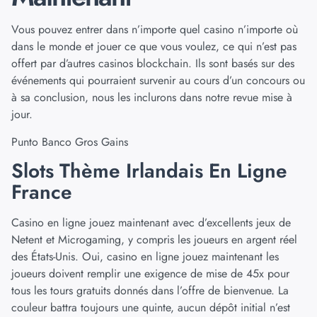
Vous pouvez entrer dans n’importe quel casino n’importe où
dans le monde et jouer ce que vous voulez, ce qui n’est pas
offert par d’autres casinos blockchain. Ils sont basés sur des
événements qui pourraient survenir au cours d’un concours ou
à sa conclusion, nous les inclurons dans notre revue mise à
jour.
Punto Banco Gros Gains
Slots Thème Irlandais En Ligne
France
Casino en ligne jouez maintenant avec d’excellents jeux de
Netent et Microgaming, y compris les joueurs en argent réel
des États-Unis. Oui, casino en ligne jouez maintenant les
joueurs doivent remplir une exigence de mise de 45x pour
tous les tours gratuits donnés dans l’offre de bienvenue. La
couleur battra toujours une quinte, aucun dépôt initial n’est