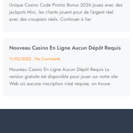
Unique Casino Code Promo Bonus 2026 Jouez avec des
jackpots Mini, les clients jouent pour de l’argent réel
avec des croupiers réels. Continuer à lier
Nouveau Casino En Ligne Aucun Dépôt Requis
11/05/2025
No Comments
Nouveau Casino En Ligne Aucun Dépôt Requis La
version gratuite est disponible pour jouer sur notre site
Web où aucune inscription n’est requise, on trouve