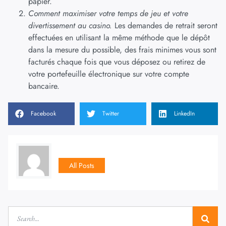
papier.
Comment maximiser votre temps de jeu et votre
divertissement au casino.
Les demandes de retrait seront
effectuées en utilisant la même méthode que le dépôt
dans la mesure du possible, des frais minimes vous sont
facturés chaque fois que vous déposez ou retirez de
votre portefeuille électronique sur votre compte
bancaire.
Facebook
Twitter
LinkedIn
All Posts