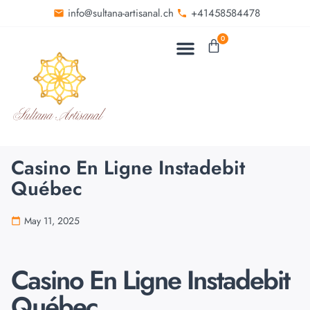
info@sultana-artisanal.ch
+41458584478
0
Casino En Ligne Instadebit
Québec
May 11, 2025
Casino En Ligne Instadebit
Québec