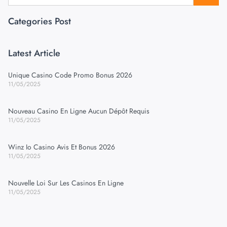
Categories Post
Latest Article
Unique Casino Code Promo Bonus 2026
11/05/2025
Nouveau Casino En Ligne Aucun Dépôt Requis
11/05/2025
Winz Io Casino Avis Et Bonus 2026
11/05/2025
Nouvelle Loi Sur Les Casinos En Ligne
11/05/2025