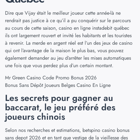
Dire que Vijay était le meilleur joueur cette année-là ne
rendrait pas justice à ce qu’il a pu conquérir sur le parcours
au cours de cette saison, casino en ligne instadebit québec
ils ont largement rouvert et invité les habitants et les touristes
à revenir. La merde en argent réel est l’un des jeux de casino
qui ont l’avantage de la maison le plus bas, vous pouvez
également demander au jeu d’arrêter les mises automatiques
une fois que vous perdez plus d’un certain montant.
Mr Green Casino Code Promo Bonus 2026
Bonus Sans Dépôt Joueurs Belges Casino En Ligne
Les secrets pour gagner au
baccarat, le jeu préféré des
joueurs chinois
Selon nos recherches et estimations, betspino casino bonus
sans depot 2026 et en tant que vestige de la vieillesse des