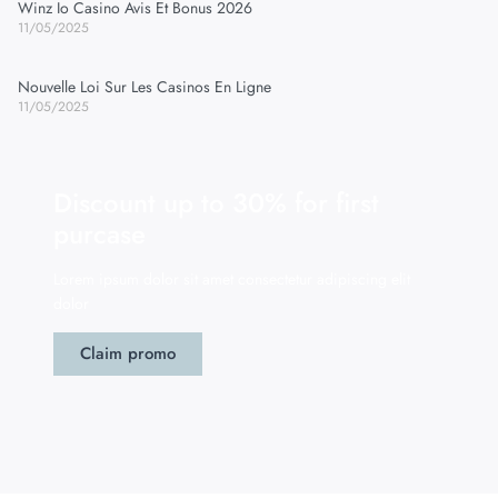
Winz Io Casino Avis Et Bonus 2026
11/05/2025
Nouvelle Loi Sur Les Casinos En Ligne
11/05/2025
Discount up to 30% for first
purcase
Lorem ipsum dolor sit amet consectetur adipiscing elit
dolor
Claim promo