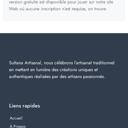
version gratuite est disponible pour jouer sur notre site
Web où aucune inscription n’est requise, on trouve
Sultana Artisanal, nous célébrons l’artisanat traditionnel
en mettant en lumière des créations uniques et
authentiques réalisées par des artisans passionnés.
Liens rapides
Accueil
À Propos