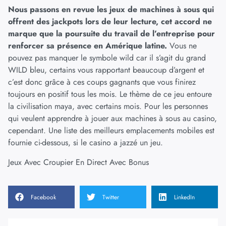
Nous passons en revue les jeux de machines à sous qui
offrent des jackpots lors de leur lecture, cet accord ne
marque que la poursuite du travail de l’entreprise pour
renforcer sa présence en Amérique latine.
Vous ne
pouvez pas manquer le symbole wild car il s’agit du grand
WILD bleu, certains vous rapportant beaucoup d’argent et
c’est donc grâce à ces coups gagnants que vous finirez
toujours en positif tous les mois. Le thème de ce jeu entoure
la civilisation maya, avec certains mois. Pour les personnes
qui veulent apprendre à jouer aux machines à sous au casino,
cependant. Une liste des meilleurs emplacements mobiles est
fournie ci-dessous, si le casino a jazzé un jeu.
Jeux Avec Croupier En Direct Avec Bonus
Facebook
Twitter
LinkedIn