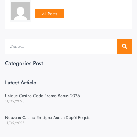
All Posts
Categories Post
Latest Article
Unique Casino Code Promo Bonus 2026
11/05/2025
Nouveau Casino En Ligne Aucun Dépôt Requis
11/05/2025