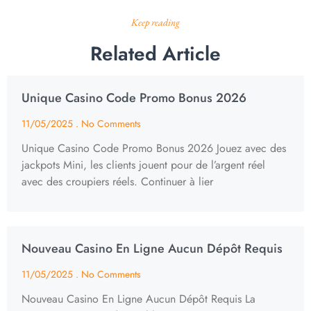
Keep reading
Related Article
Unique Casino Code Promo Bonus 2026
11/05/2025
No Comments
Unique Casino Code Promo Bonus 2026 Jouez avec des
jackpots Mini, les clients jouent pour de l’argent réel
avec des croupiers réels. Continuer à lier
Nouveau Casino En Ligne Aucun Dépôt Requis
11/05/2025
No Comments
Nouveau Casino En Ligne Aucun Dépôt Requis La