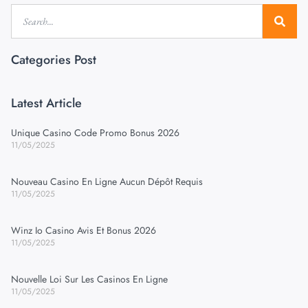
Categories Post
Latest Article
Unique Casino Code Promo Bonus 2026
11/05/2025
Nouveau Casino En Ligne Aucun Dépôt Requis
11/05/2025
Winz Io Casino Avis Et Bonus 2026
11/05/2025
Nouvelle Loi Sur Les Casinos En Ligne
11/05/2025