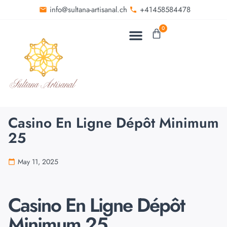
info@sultana-artisanal.ch
+41458584478
0
Casino En Ligne Dépôt Minimum
25
May 11, 2025
Casino En Ligne Dépôt
Minimum 25