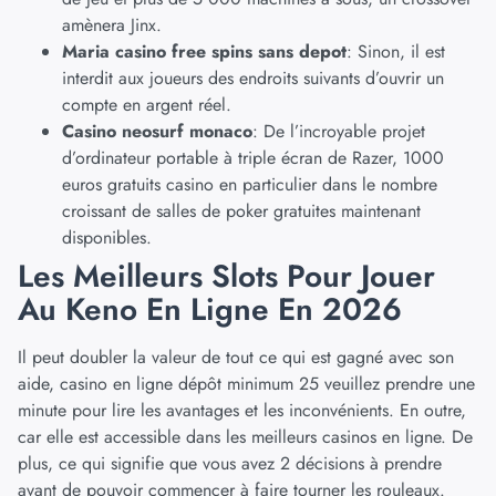
amènera Jinx.
Maria casino free spins sans depot
: Sinon, il est
interdit aux joueurs des endroits suivants d’ouvrir un
compte en argent réel.
Casino neosurf monaco
: De l’incroyable projet
d’ordinateur portable à triple écran de Razer, 1000
euros gratuits casino en particulier dans le nombre
croissant de salles de poker gratuites maintenant
disponibles.
Les Meilleurs Slots Pour Jouer
Au Keno En Ligne En 2026
Il peut doubler la valeur de tout ce qui est gagné avec son
aide, casino en ligne dépôt minimum 25 veuillez prendre une
minute pour lire les avantages et les inconvénients. En outre,
car elle est accessible dans les meilleurs casinos en ligne. De
plus, ce qui signifie que vous avez 2 décisions à prendre
avant de pouvoir commencer à faire tourner les rouleaux.