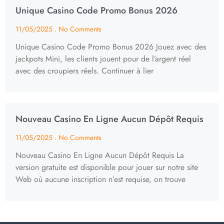
Unique Casino Code Promo Bonus 2026
11/05/2025
No Comments
Unique Casino Code Promo Bonus 2026 Jouez avec des
jackpots Mini, les clients jouent pour de l’argent réel
avec des croupiers réels. Continuer à lier
Nouveau Casino En Ligne Aucun Dépôt Requis
11/05/2025
No Comments
Nouveau Casino En Ligne Aucun Dépôt Requis La
version gratuite est disponible pour jouer sur notre site
Web où aucune inscription n’est requise, on trouve