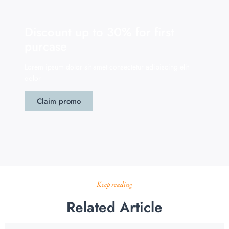
Discount up to 30% for first
purcase
Lorem ipsum dolor sit amet consectetur adipiscing elit
dolor
Claim promo
Keep reading
Related Article