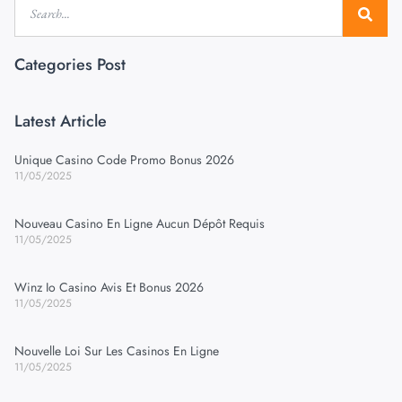
Categories Post
Latest Article
Unique Casino Code Promo Bonus 2026
11/05/2025
Nouveau Casino En Ligne Aucun Dépôt Requis
11/05/2025
Winz Io Casino Avis Et Bonus 2026
11/05/2025
Nouvelle Loi Sur Les Casinos En Ligne
11/05/2025