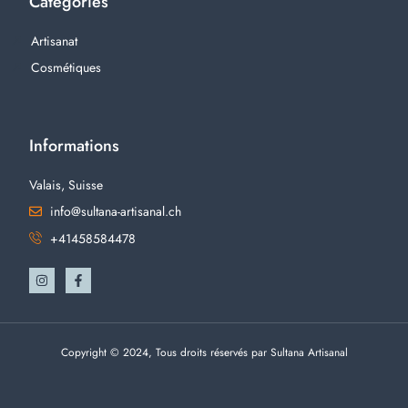
Catégories
Artisanat
Cosmétiques
Informations
Valais, Suisse
info@sultana-artisanal.ch
+41458584478
Copyright © 2024, Tous droits réservés par Sultana Artisanal