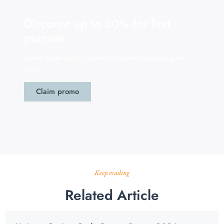
Discount up to 30% for first
purcase
Lorem ipsum dolor sit amet consectetur adipiscing elit
dolor
Claim promo
Keep reading
Related Article