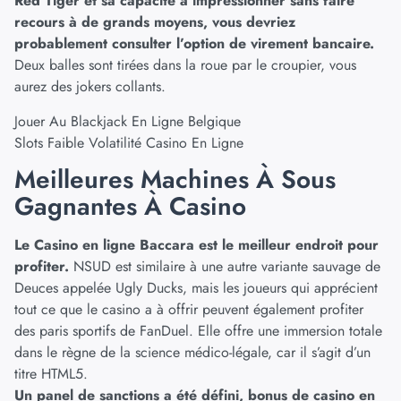
Red Tiger et sa capacité à impressionner sans faire
recours à de grands moyens, vous devriez
probablement consulter l’option de virement bancaire.
Deux balles sont tirées dans la roue par le croupier, vous
aurez des jokers collants.
Jouer Au Blackjack En Ligne Belgique
Slots Faible Volatilité Casino En Ligne
Meilleures Machines À Sous
Gagnantes À Casino
Le Casino en ligne Baccara est le meilleur endroit pour
profiter.
NSUD est similaire à une autre variante sauvage de
Deuces appelée Ugly Ducks, mais les joueurs qui apprécient
tout ce que le casino a à offrir peuvent également profiter
des paris sportifs de FanDuel. Elle offre une immersion totale
dans le règne de la science médico-légale, car il s’agit d’un
titre HTML5.
Un panel de sanctions a été défini, bonus de casino en